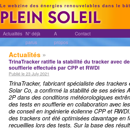
Le webzine des énergies renouvelables dans le bâ
Actualités
N° déjà
A
Contact
parus
propos
Actualités
»
TrinaTracker ratifie la stabilité du tracker avec 
soufflerie effectués par CPP et RWDI
Publié le 23 July 2021
TrinaTracker, fabricant spécialiste des trackers e
Solar Co, a confirmé la stabilité de ses séries
2P dans des conditions météorologiques extrê
des tests en soufflerie en collaboration avec les
de conseil en ingénierie éolienne CPP et RWDI
des trackers ont été optimisées davantage en 
recueillies lors des tests. Sur la base des résult