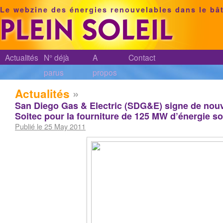
Le webzine des énergies renouvelables dans le bâ
Actualités
N° déjà
A
Contact
parus
propos
Actualités
»
San Diego Gas & Electric (SDG&E) signe de nou
Soitec pour la fourniture de 125 MW d’énergie so
Publié le 25 May 2011