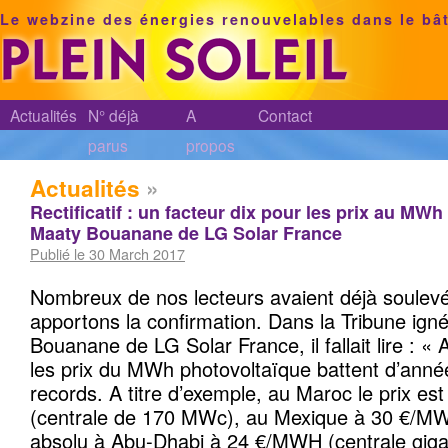
Le webzine des énergies renouvelables dans le bâ
Actualités
N° déjà
A
Contact
parus
propos
Actualités
»
Rectificatif : un facteur dix pour les prix au MWh
Maaty Bouanane de LG Solar France
Publié le 30 March 2017
Nombreux de nos lecteurs avaient déjà soulevé 
apportons la confirmation. Dans la Tribune ig
Bouanane de LG Solar France, il fallait lire : « 
les prix du MWh photovoltaïque battent d’ann
records. A titre d’exemple, au Maroc le prix e
(centrale de 170 MWc), au Mexique à 30 €/MWh
absolu à Abu-Dhabi à 24 €/MWH (centrale gig