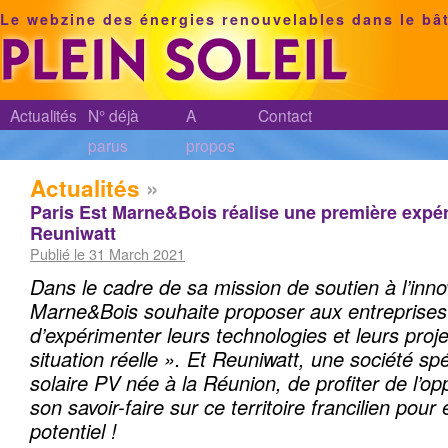
Le webzine des énergies renouvelables dans le bâ
Actualités
N° déjà
A
Contact
parus
propos
Actualités
»
Paris Est Marne&Bois réalise une première expé
Reuniwatt
Publié le 31 March 2021
Dans le cadre de sa mission de soutien à l’inno
Marne&Bois souhaite proposer aux entreprises
d’expérimenter leurs technologies et leurs proj
situation réelle ». Et Reuniwatt, une société sp
solaire PV née à la Réunion, de profiter de l’op
son savoir-faire sur ce territoire francilien pour
potentiel !