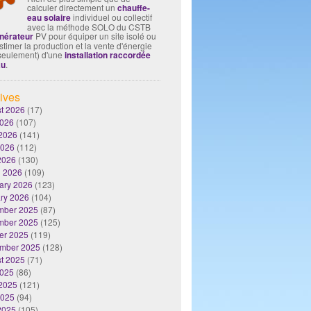
calculer directement un
chauffe-
eau solaire
individuel ou collectif
avec la méthode SOLO du CSTB
nérateur
PV pour équiper un site isolé ou
timer la production et la vente d'énergie
seulement) d'une
installation raccordée
au
.
ives
t 2026
(17)
2026
(107)
2026
(141)
2026
(112)
 2026
(130)
 2026
(109)
ary 2026
(123)
ry 2026
(104)
mber 2025
(87)
mber 2025
(125)
er 2025
(119)
mber 2025
(128)
t 2025
(71)
2025
(86)
2025
(121)
2025
(94)
 2025
(105)