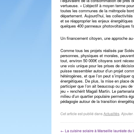
l’équivalent de la consommation de près de
vertueuse. « L’objectif à moyen terme pour
toutes les communes de la métropole borde
département. Aujourd’hui, les collectivités 
et se réapproprier les enjeux énergétique
quelques 400 panneaux photovoltaïques f
Un financement citoyen, une approche au-d
Comme tous les projets réalisés par Soléve
personnes, physiques et morales, peuvent i
tout, environ 50 000€ citoyens sont nécess
une voix unique pour les prises de décision
puisse rassembler autour d’un projet co
hétérogènes, et que l’on peut s’impliquer 
énergétiques. De plus, la mise en place d
participer que l’on ait beaucoup ou peu d
jeu » renchérit Magali Martin. Le partenari
milieu d’un quartier populaire permettra é
pédagogie autour de la transition énergétiq
Cet article est publié dans
Actualités
. Ajoute
←
La cuisine solaire à Marseille lauréate du 