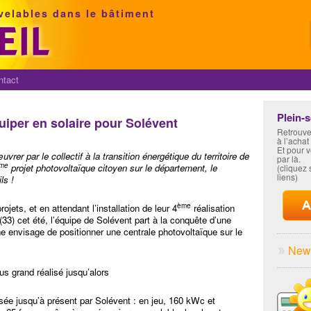
velables dans le bâtiment
ntact
Plein-
quiper en solaire pour Solévent
Retrouve
à l’achat
Et pour 
uvrer par le collectif à la transition énergétique du territoire de
par là.
me
projet photovoltaïque citoyen sur le département, le
(cliquez s
liens)
ls !
ème
rojets, et en attendant l’installation de leur 4
réalisation
 (33) cet été, l’équipe de Solévent part à la conquête d’une
enne envisage de positionner une centrale photovoltaïque sur le
News
lus grand réalisé jusqu’alors
isée jusqu’à présent par Solévent : en jeu, 160 kWc et