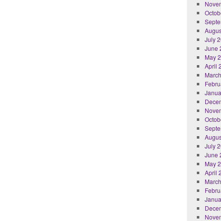
Nove
Octob
Septe
Augus
July 
June 
May 
April
March
Febru
Janua
Dece
Nove
Octob
Septe
Augus
July 
June 
May 
April
March
Febru
Janua
Dece
Nove