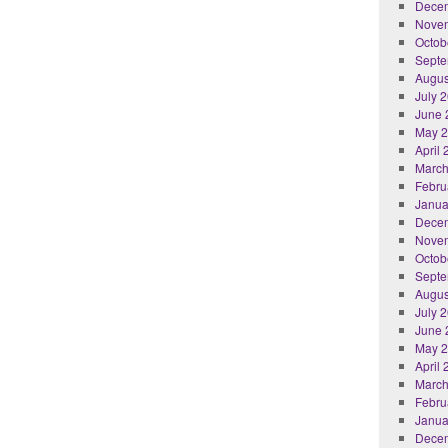
Dece
Nove
Octob
Septe
Augus
July 
June 
May 
April
March
Febru
Janua
Dece
Nove
Octob
Septe
Augus
July 
June 
May 
April
March
Febru
Janua
Dece