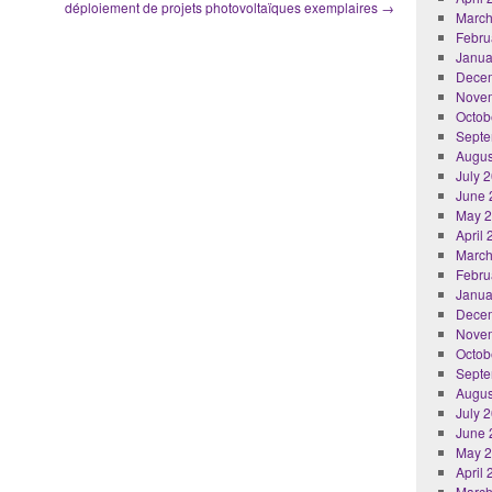
déploiement de projets photovoltaïques exemplaires
→
March
Febru
Janua
Dece
Nove
Octob
Septe
Augus
July 
June 
May 
April
March
Febru
Janua
Dece
Nove
Octob
Septe
Augus
July 
June 
May 
April
March