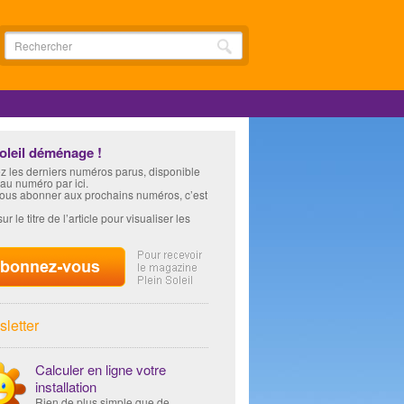
soleil déménage !
z les derniers numéros parus, disponible
 au numéro par ici.
vous abonner aux prochains numéros, c’est
ur le titre de l’article pour visualiser les
letter
Calculer en ligne votre
installation
Rien de plus simple que de