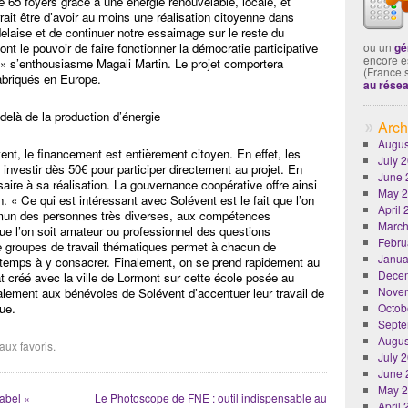
 65 foyers grâce à une énergie renouvelable, locale, et
rait être d’avoir au moins une réalisation citoyenne dans
laise et de continuer notre essaimage sur le reste du
ont le pouvoir de faire fonctionner la démocratie participative
ou un
gé
encore es
s » s’enthousiasme Magali Martin. Le projet comportera
(France 
abriqués en Europe.
au rése
elà de la production d’énergie
Arch
Augus
nt, le financement est entièrement citoyen. En effet, les
July 
nvestir dès 50€ pour participer directement au projet. En
June 
aire à sa réalisation. La gouvernance coopérative offre ainsi
May 
. « Ce qui est intéressant avec Solévent est le fait que l’on
April
mmun des personnes très diverses, aux compétences
March
que l’on soit amateur ou professionnel des questions
Febru
e groupes de travail thématiques permet à chacun de
Janua
e temps à y consacrer. Finalement, on se prend rapidement au
Dece
at créé avec la ville de Lormont sur cette école posée au
Nove
galement aux bénévoles de Solévent d’accentuer leur travail de
ue.
Octob
Septe
Augus
r aux
favoris
.
July 
June 
May 
label «
Le Photoscope de FNE : outil indispensable au
April