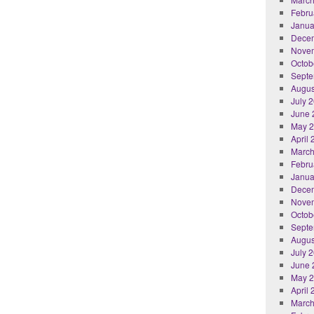
Febru
Janua
Dece
Nove
Octob
Septe
Augus
July 
June 
May 
April
March
Febru
Janua
Dece
Nove
Octob
Septe
Augus
July 
June 
May 
April
March