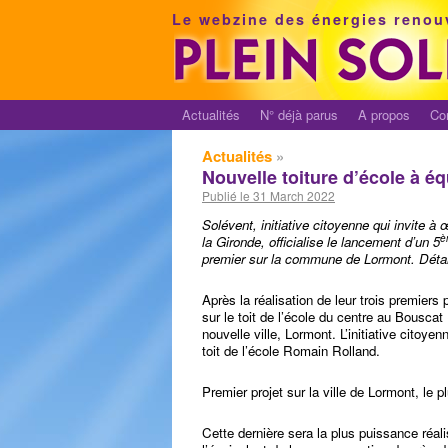
Le webzine des énergies renou
Actualités
N° déjà parus
A propos
Co
Actualités
»
Nouvelle toiture d’école à é
Publié le 31 March 2022
Solévent, initiative citoyenne qui invite à œ
è
la Gironde, officialise le lancement d’un 5
premier sur la commune de Lormont. Détai
Après la réalisation de leur trois premiers p
sur le toit de l’école du centre au Bouscat
nouvelle ville, Lormont. L’initiative citoy
toit de l’école Romain Rolland.
Premier projet sur la ville de Lormont, le p
Cette dernière sera la plus puissance réal