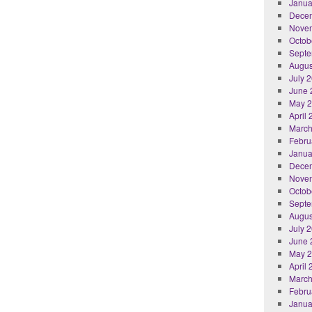
Janua
Dece
Nove
Octob
Septe
Augus
July 
June 
May 
April
March
Febru
Janua
Dece
Nove
Octob
Septe
Augus
July 
June 
May 
April
March
Febru
Janua