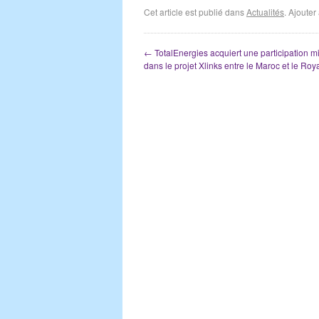
Cet article est publié dans
Actualités
. Ajoute
←
TotalEnergies acquiert une participation mi
dans le projet Xlinks entre le Maroc et le R