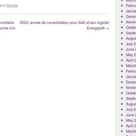
r aux
favoris
.
Febru
Janua
Dece
Nove
noritaire
2023, année de consolidation pour S4E et son logiciel
Octob
oyaume-Uni
Energysoft
→
Septe
Augus
July 
June 
May 
April
March
Febru
Janua
Dece
Nove
Octob
Septe
Augus
July 
June 
May 
April
March