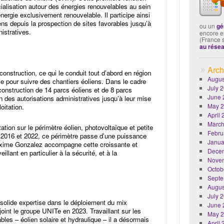
ialisation autour des énergies renouvelables au sein
nergie exclusivement renouvelable. Il participe ainsi
ns depuis la prospection de sites favorables jusqu’à
ou un
gé
nistratives.
encore es
(France 
au rése
Arch
construction, ce qui le conduit tout d’abord en région
Augus
e pour suivre des chantiers éoliens. Dans le cadre
July 
construction de 14 parcs éoliens et de 8 parcs
June 
n des autorisations administratives jusqu’à leur mise
May 
oitation.
April
March
tation sur le périmètre éolien, photovoltaïque et petite
Febru
e 2016 et 2022, ce périmètre passe d’une puissance
Janua
ime Gonzalez accompagne cette croissante et
Dece
eillant en particulier à la sécurité, et à la
Nove
Octob
Septe
Augus
July 
 solide expertise dans le déploiement du mix
June 
int le groupe UNITe en 2023. Travaillant sur les
May 
bles – éolien solaire et hydraulique – il a désormais
April