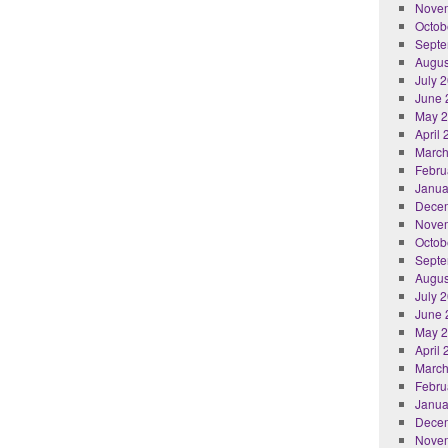
Nove
Octob
Septe
Augus
July 
June 
May 
April
March
Febru
Janua
Dece
Nove
Octob
Septe
Augus
July 
June 
May 
April
March
Febru
Janua
Dece
Nove