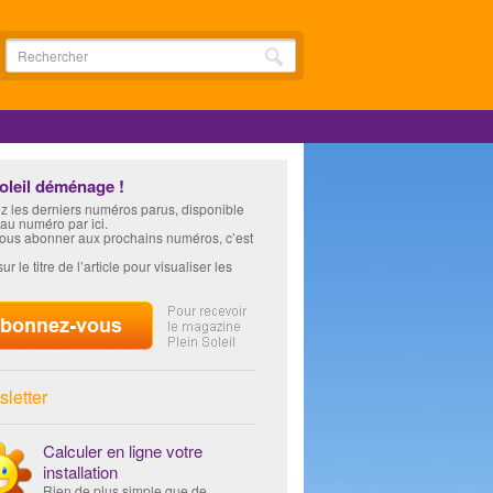
soleil déménage !
z les derniers numéros parus, disponible
 au numéro par ici.
vous abonner aux prochains numéros, c’est
ur le titre de l’article pour visualiser les
letter
Calculer en ligne votre
installation
Rien de plus simple que de