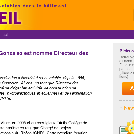
velables dans le bâtiment
ntact
Plein-
Gonzalez est nommé Directeur des
Retrouve
à l’achat
Et pour 
par là.
(cliquez s
liens)
roduction d’électricité renouvelable, depuis 1985,
Gonzalez, 41 ans, en tant que Directeur des
gé de diriger les activités de construction de
es, hydroélectriques et éoliennes) et de l’exploitation
 UNITe.
News
Mines en 2005 et du prestigieux Trinity Collège de
a carrière en tant que Chargé de projets
tionale du Rhône (CNR). Cette première fonction