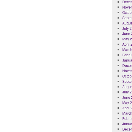
Dece
Nove
Octob
Septe
Augus
July 
June 
May 
April
March
Febru
Janua
Dece
Nove
Octob
Septe
Augus
July 
June 
May 
April
March
Febru
Janua
Dece