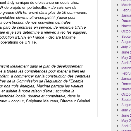
ement à dynamique de croissance en cours chez
March
 de projets en portefeuille. «
Je suis ravi de
Febru
e du groupe UNITe, ancré dans plus de 50 communes.
Janua
elables devenu ultra-compétitif, j’aurai pour
Dece
la construction de nos nouvelles centrales
Nove
du parc de centrales en service. Je remercie UNITe
Octob
ée et je suis déterminé à relever, avec les équipes,
Septe
 production d’ENR en France
» déclare Maxime
Augus
 opérations de UNITe.
July 
June 
May 
April
inscrit idéalement dans le plan de développement
March
e a toutes les compétences pour mener à bien les
Febru
ndent, à commencer par la construction des centrales
Janua
ffres de la Commission de Régulation de l’Energie
Dece
 nos trois énergies, Maxime partage les valeurs
Nove
et adhère à notre raison d’être : accroitre la
Octob
ectricité locale, durable et compétitive, dans le
Septe
taux »
conclut, Stéphane Maureau, Directeur Général
Augus
July 
June 
May 
April
March