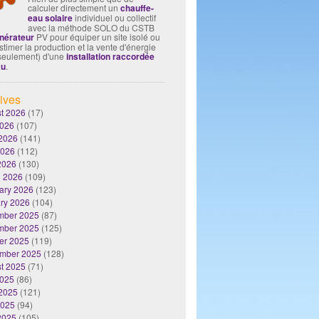
calculer directement un
chauffe-
eau solaire
individuel ou collectif
avec la méthode SOLO du CSTB
nérateur
PV pour équiper un site isolé ou
timer la production et la vente d'énergie
seulement) d'une
installation raccordée
au
.
ives
t 2026
(17)
2026
(107)
2026
(141)
2026
(112)
 2026
(130)
 2026
(109)
ary 2026
(123)
ry 2026
(104)
mber 2025
(87)
mber 2025
(125)
er 2025
(119)
mber 2025
(128)
t 2025
(71)
2025
(86)
2025
(121)
2025
(94)
 2025
(105)