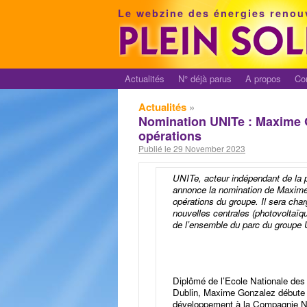
Le webzine des énergies renou
Actualités
N° déjà parus
A propos
Co
Actualités
»
Nomination UNITe : Maxime 
opérations
Publié le 29 November 2023
UNITe, acteur indépendant de la p
annonce la nomination de Maxime 
opérations du groupe. Il sera char
nouvelles centrales (photovoltaïqu
de l’ensemble du parc du groupe
Diplômé de l’Ecole Nationale des 
Dublin, Maxime Gonzalez débute s
développement à la Compagnie Na