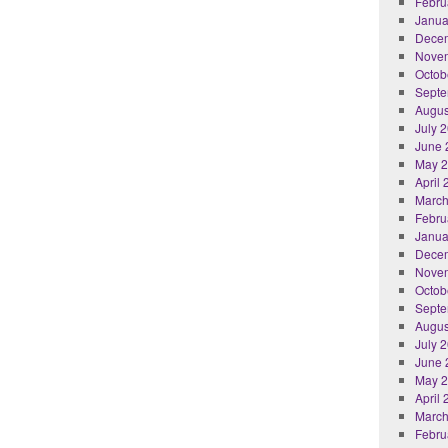
Febru
Janua
Dece
Nove
Octob
Septe
Augus
July 
June 
May 
April
March
Febru
Janua
Dece
Nove
Octob
Septe
Augus
July 
June 
May 
April
March
Febru