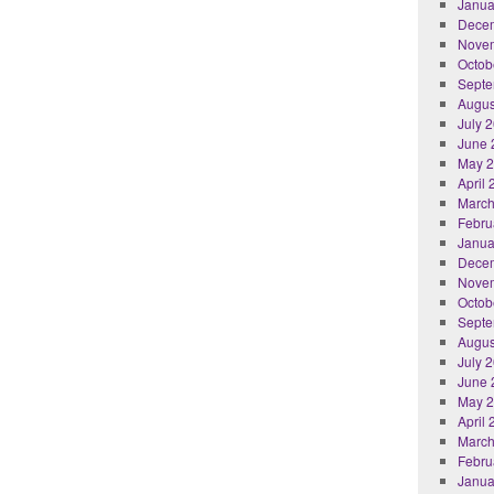
Janua
Dece
Nove
Octob
Septe
Augus
July 
June 
May 
April
March
Febru
Janua
Dece
Nove
Octob
Septe
Augus
July 
June 
May 
April
March
Febru
Janua