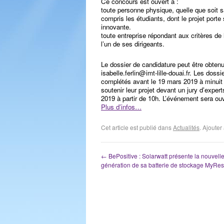
Ce concours est ouvert à :
toute personne physique, quelle que soit sa
compris les étudiants, dont le projet porte
innovante.
toute entreprise répondant aux critères d
l’un de ses dirigeants.
Le dossier de candidature peut être obtenu
isabelle.ferlin@imt-lille-douai.fr. Les dos
complétés avant le 19 mars 2019 à minuit
soutenir leur projet devant un jury d’exper
2019 à partir de 10h. L’événement sera ouv
Plus d’infos…
Cet article est publié dans
Actualités
. Ajoute
←
BePositive : Solarwatt présente la nouvell
génération de sa batterie de stockage MyRe