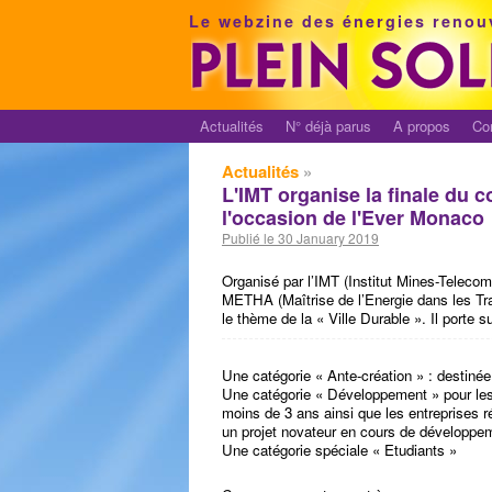
Le webzine des énergies renou
Actualités
N° déjà parus
A propos
Co
Actualités
»
L'IMT organise la finale d
l'occasion de l'Ever Monaco
Publié le 30 January 2019
Organisé par l’IMT (Institut Mines-Telec
METHA (Maîtrise de l’Energie dans les Tran
le thème de la « Ville Durable ». Il porte s
Une catégorie « Ante-création » : destiné
Une catégorie « Développement » pour les
moins de 3 ans ainsi que les entreprises 
un projet novateur en cours de développe
Une catégorie spéciale « Etudiants »