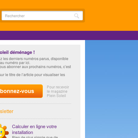
soleil déménage !
z les derniers numéros parus, disponible
 au numéro par ici.
vous abonner aux prochains numéros, c’est
ur le titre de l’article pour visualiser les
letter
Calculer en ligne votre
installation
Rien de plus simple que de