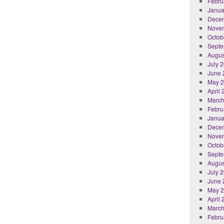
Febru
Janua
Dece
Nove
Octob
Septe
Augus
July 
June 
May 
April
March
Febru
Janua
Dece
Nove
Octob
Septe
Augus
July 
June 
May 
April
March
Febru