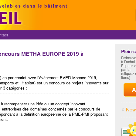
velables dans le bâtiment
ntact
Plein-
u concours METHA EUROPE 2019 à
Retrouve
à l’achat
Et pour 
par là.
(cliquez s
om) en partenariat avec l’événement EVER Monaco 2019,
liens)
sports et l’Habitat) est un concours de projets innovants sur
ur 3 catégories :
e à récompenser une idée ou un concept innovant.
 entreprises des domaines concernés par le concours de
News
répondant à la définition européenne de la PME-PMI proposant
ment.