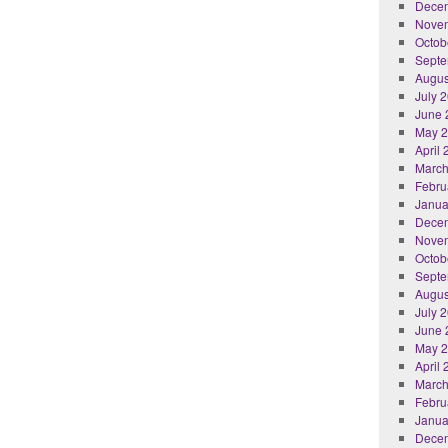
Dece
Nove
Octob
Septe
Augus
July 
June 
May 
April
March
Febru
Janua
Dece
Nove
Octob
Septe
Augus
July 
June 
May 
April
March
Febru
Janua
Dece