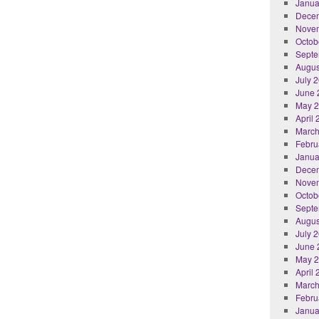
Janua
Dece
Nove
Octob
Septe
Augus
July 
June 
May 
April
March
Febru
Janua
Dece
Nove
Octob
Septe
Augus
July 
June 
May 
April
March
Febru
Janua