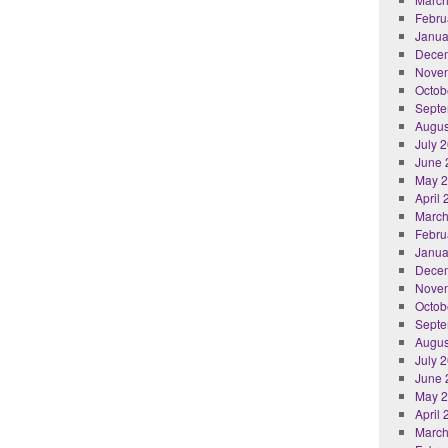
Febru
Janua
Dece
Nove
Octob
Septe
Augus
July 
June 
May 
April
March
Febru
Janua
Dece
Nove
Octob
Septe
Augus
July 
June 
May 
April
March