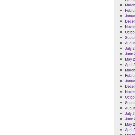
March
Febru
Janua
Dece
Nove
Octob
Septe
Augus
July 
June 
May 
April
March
Febru
Janua
Dece
Nove
Octob
Septe
Augus
July 
June 
May 
April
March