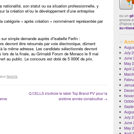
 nationalité, son statut ou sa situation professionnelle, y
 sur la création et/ou le développement d’une entreprise
ou un
gé
encore es
e la catégorie « après création » nommément représentée par
(France 
au rése
 sur simple demande auprès d’Isabelle Ferlin :
Arch
siers devront être retournés par voie électronique, dûment
Augus
 à la même adresse. Les candidats sélectionnés devront
July 
ts lors de la finale, au Grimaldi Forum de Monaco le 9 mai
June 
ert au public. Le concours est doté de 5 000€ de prix.
May 
April
March
r aux
favoris
.
Febru
Janua
Dece
e
Q CELLS s'octroie le label Top Brand PV' pour la
Nove
serve
sixième année consécutive
→
Octob
Septe
Augus
July 
June 
May 
April