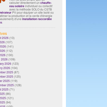
calculer directement un
chauffe-
eau solaire
individuel ou collectif
avec la méthode SOLO du CSTB
nérateur
PV pour équiper un site isolé ou
timer la production et la vente d'énergie
seulement) d'une
installation raccordée
au
.
ives
t 2026
(13)
2026
(107)
2026
(141)
2026
(112)
 2026
(130)
 2026
(109)
ary 2026
(123)
ry 2026
(104)
mber 2025
(87)
mber 2025
(125)
er 2025
(119)
mber 2025
(128)
t 2025
(71)
2025
(86)
2025
(121)
2025
(94)
 2025
(105)