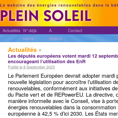
Le webzine des énergies renouvelables dans le bâ
Actualités
N° déjà
A
Contact
parus
propos
Actualités
»
Les députés européens votent mardi 12 septembr
encourageant l’utilisation des EnR
Publié le 8 September 2023
Le Parlement Européen devrait adopter mardi 
nouvelle législation pour accroître l’utilisation 
renouvelables, conformément aux initiatives de
du Pacte vert et de REPowerEU. La directive,
manière informelle avec le Conseil, vise à porte
énergies renouvelables dans la consommation f
européenne à 42,5 % d’ici 2030. Les États mem