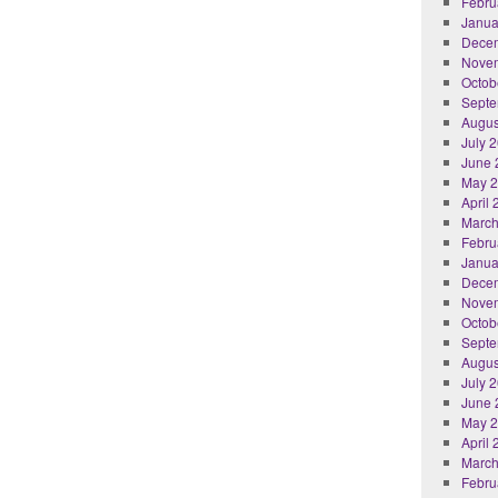
Febru
Janua
Dece
Nove
Octob
Septe
Augus
July 
June 
May 
April
March
Febru
Janua
Dece
Nove
Octob
Septe
Augus
July 
June 
May 
April
March
Febru