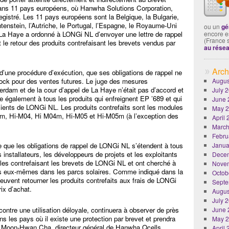
ans 11 pays européens, où Hanwha Solutions Corporation,
nregistré. Les 11 pays européens sont la Belgique, la Bulgarie,
htenstein, l’Autriche, le Portugal, l’Espagne, le Royaume-Uni
ou un
gé
e La Haye a ordonné à LONGi NL d’envoyer une lettre de rappel
encore es
(France 
le retour des produits contrefaisant les brevets vendus par
au rése
Arch
 d’une procédure d’exécution, que ses obligations de rappel ne
tock pour des ventes futures. Le juge des mesures
Augus
tterdam et de la cour d’appel de La Haye n’était pas d’accord et
July 
e également à tous les produits qui enfreignent EP ’689 et qui
June 
clients de LONGi NL. Les produits contrefaits sont les modules
May 
m, Hi-M04, Hi M04m, Hi-M05 et Hi-M05m (à l’exception des
April
March
Febru
e que les obligations de rappel de LONGi NL s’étendent à tous
Janua
s installateurs, les développeurs de projets et les exploitants
Dece
ules contrefaisant les brevets de LONGi NL et ont cherché à
Nove
its eux-mêmes dans les parcs solaires. Comme indiqué dans la
Octob
peuvent retourner les produits contrefaits aux frais de LONGi
Septe
ix d’achat.
Augus
July 
contre une utilisation déloyale, continuera à observer de près
June 
s les pays où il existe une protection par brevet et prendra
May 
e. Moon-Hwan Cha, directeur général de Hanwha Qcells
April