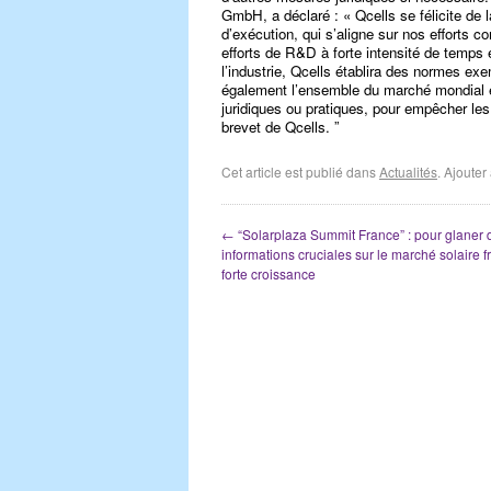
GmbH, a déclaré : « Qcells se félicite de 
d’exécution, qui s’aligne sur nos efforts c
efforts de R&D à forte intensité de temps 
l’industrie, Qcells établira des normes ex
également l’ensemble du marché mondial et
juridiques ou pratiques, pour empêcher les 
brevet de Qcells. ”
Cet article est publié dans
Actualités
. Ajoute
←
“Solarplaza Summit France” : pour glaner 
informations cruciales sur le marché solaire f
forte croissance