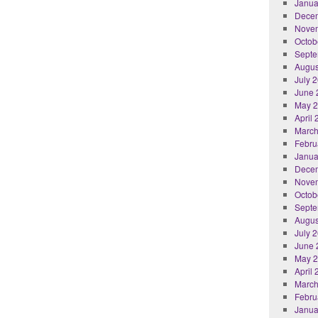
Janua
Dece
Nove
Octob
Septe
Augus
July 
June 
May 
April
March
Febru
Janua
Dece
Nove
Octob
Septe
Augus
July 
June 
May 
April
March
Febru
Janua