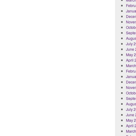
Febru
Janua
Dece
Nove
Octob
Septe
Augus
July 
June 
May 
April
March
Febru
Janua
Dece
Nove
Octob
Septe
Augus
July 
June 
May 
April
March