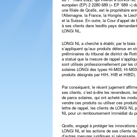
européen (EP) 2 2280 689 (« EP ’689 ») d
une filiale de Qcells, est le propriétaire e
l’Allemagne, la France, la Hongrie, le Liec
et la Suisse. En outre, la Cour d’appel d
à ses clients dans lesdits pays demandant 
LONGi NL.
LONGi NL a cherché à établir, par le biais
s’appliquent qu’aux produits détenus en s
préliminaires du tribunal de district de Ro
a statué que la mesure de rappel s’appliqu
sont utilisés professionnellement par les 
solaires LONGi des types Hi-M03, Hi-M03
produits désignés par HIH, HIB et HIBD).
Par conséquent, le récent jugement affirm
ses clients, c’est-à-dire les revendeurs, le
de parcs solaires, qui ont acheté les mod
vendre ces produits ou utiliser ces produ
lettre de rappel, les clients de LONGi NL 
NL pour un remboursement immédiat du pr
Qcells, engagé à protéger les innovations 
LONGi NL et les actions de ses clients dan
d’autres mesures juridiques si nécessair