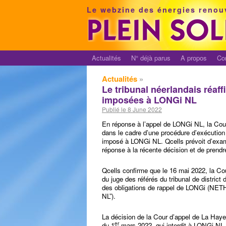
Le webzine des énergies renou
Actualités
N° déjà parus
A propos
Co
Actualités
»
Le tribunal néerlandais réaff
imposées à LONGi NL
Publié le 8 June 2022
En réponse à l’appel de LONGi NL, la Co
dans le cadre d’une procédure d’exécution p
imposé à LONGi NL. Qcells prévoit d’exami
réponse à la récente décision et de prendr
Qcells confirme que le 16 mai 2022, la C
du juge des référés du tribunal de district
des obligations de rappel de LONGi (NET
NL”).
La décision de la Cour d’appel de La Haye 
er
du 1
mars 2022, qui interdit à LONGi NL d