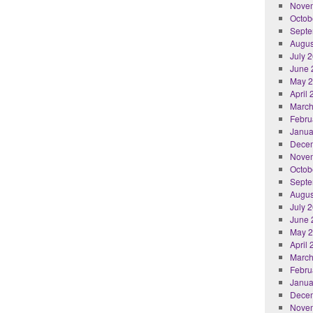
Nove
Octob
Septe
Augus
July 
June 
May 
April
March
Febru
Janua
Dece
Nove
Octob
Septe
Augus
July 
June 
May 
April
March
Febru
Janua
Dece
Nove