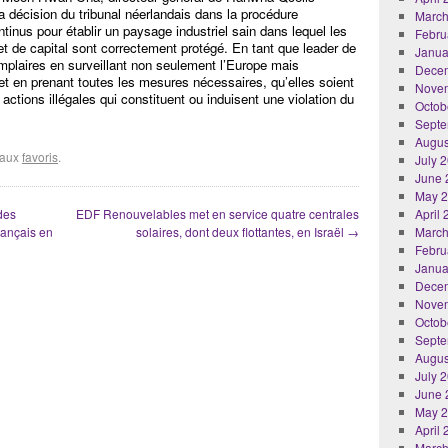
la décision du tribunal néerlandais dans la procédure
March
ontinus pour établir un paysage industriel sain dans lequel les
Febru
et de capital sont correctement protégé. En tant que leader de
Janua
emplaires en surveillant non seulement l’Europe mais
Dece
 en prenant toutes les mesures nécessaires, qu’elles soient
Nove
actions illégales qui constituent ou induisent une violation du
Octob
Septe
Augus
r aux
favoris
.
July 
June 
May 
des
EDF Renouvelables met en service quatre centrales
April
rançais en
solaires, dont deux flottantes, en Israël
→
March
Febru
Janua
Dece
Nove
Octob
Septe
Augus
July 
June 
May 
April
March