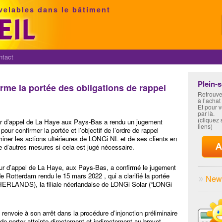
velables dans le bâtiment
ntact
Plein-
irme la portée des obligations de rappel
Retrouve
à l’achat
Et pour 
par là.
(cliquez s
ur d’appel de La Haye aux Pays-Bas a rendu un jugement
liens)
our confirmer la portée et l’objectif de l’ordre de rappel
ner les actions ultérieures de LONGi NL et de ses clients en
e d’autres mesures si cela est jugé nécessaire.
our d’appel de La Haye, aux Pays-Bas, a confirmé le jugement
 de Rotterdam rendu le 15 mars 2022 , qui a clarifié la portée
News
HERLANDS), la filiale néerlandaise de LONGi Solar (“LONGi
renvoie à son arrêt dans la procédure d’injonction préliminaire
e porter atteinte directement et indirectement au brevet