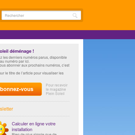
soleil déménage !
z les derniers numéros parus, disponible
 au numéro par ici.
vous abonner aux prochains numéros, c’est
ur le titre de l’article pour visualiser les
letter
Calculer en ligne votre
installation
Rien de plus simple que de