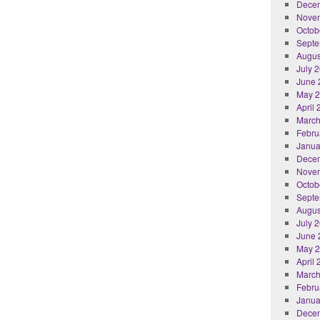
Dece
Nove
Octob
Septe
Augus
July 
June 
May 
April
March
Febru
Janua
Dece
Nove
Octob
Septe
Augus
July 
June 
May 
April
March
Febru
Janua
Dece