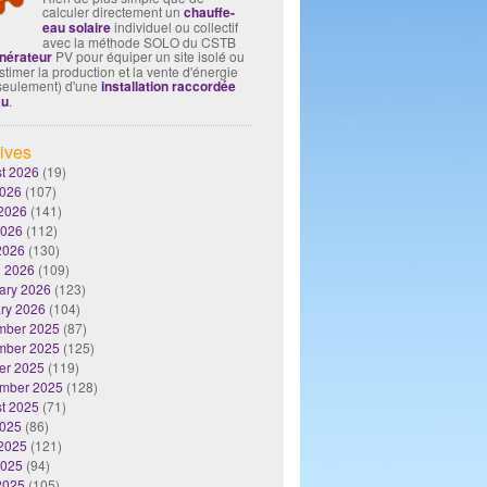
calculer directement un
chauffe-
eau solaire
individuel ou collectif
avec la méthode SOLO du CSTB
nérateur
PV pour équiper un site isolé ou
timer la production et la vente d'énergie
seulement) d'une
installation raccordée
au
.
ives
t 2026
(19)
2026
(107)
2026
(141)
2026
(112)
 2026
(130)
 2026
(109)
ary 2026
(123)
ry 2026
(104)
mber 2025
(87)
mber 2025
(125)
er 2025
(119)
mber 2025
(128)
t 2025
(71)
2025
(86)
2025
(121)
2025
(94)
 2025
(105)