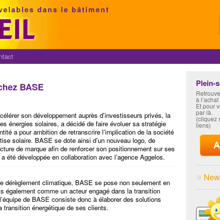
velables dans le bâtiment
ntact
Plein-
 chez BASE
Retrouve
à l’achat
Et pour 
par là.
ccélérer son développement auprès d’investisseurs privés, la
(cliquez s
s énergies solaires, a décidé de faire évoluer sa stratégie
liens)
ité a pour ambition de retranscrire l’implication de la société
rtise solaire. BASE se dote ainsi d’un nouveau logo, de
ecture de marque afin de renforcer son positionnement sur ses
é a été développée en collaboration avec l’agence Aggelos.
News
 le dérèglement climatique, BASE se pose non seulement en
ais également comme un acteur engagé dans la transition
l’équipe de BASE consiste donc à élaborer des solutions
transition énergétique de ses clients.