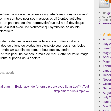
ou un
gé
rtise : le solaire. Le jaune a donc été retenu comme couleur
encore es
il, comme symbole pour ses marques et différentes activités.
(France 
 est un panneau solaire thermovoltaïque qui a été développé
au rése
volue aussi avec une bichromie qui symbolise sa double
lectricité.
Arch
Augus
nde, la deuxième marque de la société correspond à la
July 
des solutions de production d’énergie pour des sites isolés
June 
ommée www.sellande.com, la boutique deviendra
May 
et fera peau neuve dès le mois de mai. Cette nouvelle image
April
érents supports de la société.
March
Febru
Janua
r aux
favoris
.
Dece
Nove
Octob
laire au
Exploitation de l'énergie propre avec Solar-Log™ : Tout
Septe
simplement plus simple
→
Augus
July 
June 
May 
April