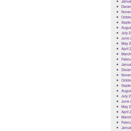
Janua
Dece
Nove
Octob
Septe
Augus
July 
June 
May 
April
March
Febru
Janua
Dece
Nove
Octob
Septe
Augus
July 
June 
May 
April
March
Febru
Janua