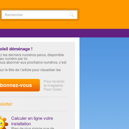
soleil déménage !
z les derniers numéros parus, disponible
 au numéro par ici.
vous abonner aux prochains numéros, c’est
ur le titre de l’article pour visualiser les
letter
Calculer en ligne votre
installation
Rien de plus simple que de