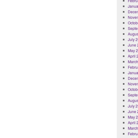
Febru
Janua
Dece
Nove
Octob
Septe
Augus
July 
June 
May 
April
March
Febru
Janua
Dece
Nove
Octob
Septe
Augus
July 
June 
May 
April
March
Febru