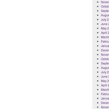
Nove
Octob
Septe
Augus
July 
June 
May 
April
March
Febru
Janua
Dece
Nove
Octob
Septe
Augus
July 
June 
May 
April
March
Febru
Janua
Dece
Nove