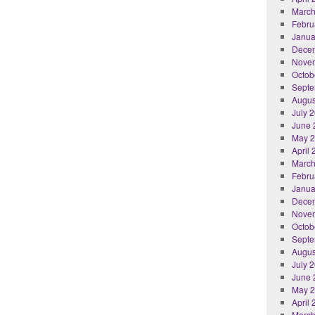
March
Febru
Janua
Dece
Nove
Octob
Septe
Augus
July 
June 
May 
April
March
Febru
Janua
Dece
Nove
Octob
Septe
Augus
July 
June 
May 
April
March