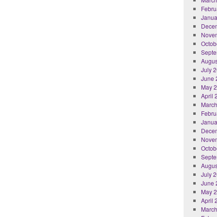
Febru
Janua
Dece
Nove
Octob
Septe
Augus
July 
June 
May 
April
March
Febru
Janua
Dece
Nove
Octob
Septe
Augus
July 
June 
May 
April
March