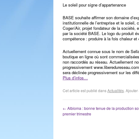
Le soleil pour signe d’appartenance
BASE souhaite affirmer son domaine d’expe
institutionnelle de l’entreprise et le sole
Cogen’Air, projet fondateur de la société,
par la société BASE. Le logo du produit é
compétence : produire à la fois chaleur et é
Actuellement connue sous le nom de Sella
boutique en ligne où sont commercialisées 
non raccordés au réseau. Actuellement n
progressivement www.liberedureseau.com 
sera déclinée progressivement sur les diff
Plus d’infos…
Cet article est publié dans
Actualités
. Ajoute
←
Albioma : bonne tenue de la production so
premier trimestre