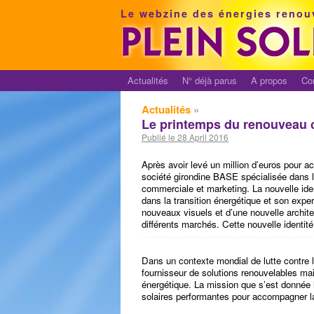
Le webzine des énergies renou
Actualités
N° déjà parus
A propos
Co
Actualités
»
Le printemps du renouveau
Publié le 28 April 2016
Après avoir levé un million d’euros pour a
société girondine BASE spécialisée dans le
commerciale et marketing. La nouvelle ident
dans la transition énergétique et son expe
nouveaux visuels et d’une nouvelle archit
différents marchés. Cette nouvelle identit
Dans un contexte mondial de lutte contre
fournisseur de solutions renouvelables m
énergétique. La mission que s’est donnée 
solaires performantes pour accompagner la 