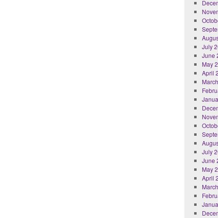
Dece
Nove
Octob
Septe
Augus
July 
June 
May 
April
March
Febru
Janua
Dece
Nove
Octob
Septe
Augus
July 
June 
May 
April
March
Febru
Janua
Dece