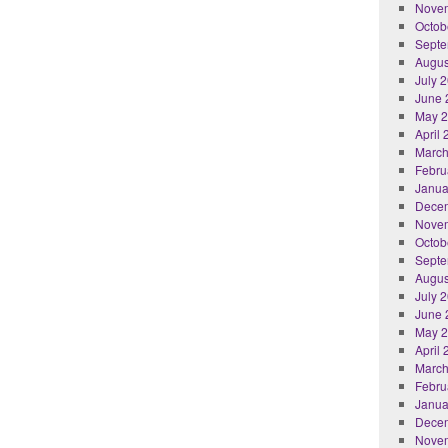
Nove
Octob
Septe
Augus
July 
June 
May 
April
March
Febru
Janua
Dece
Nove
Octob
Septe
Augus
July 
June 
May 
April
March
Febru
Janua
Dece
Nove