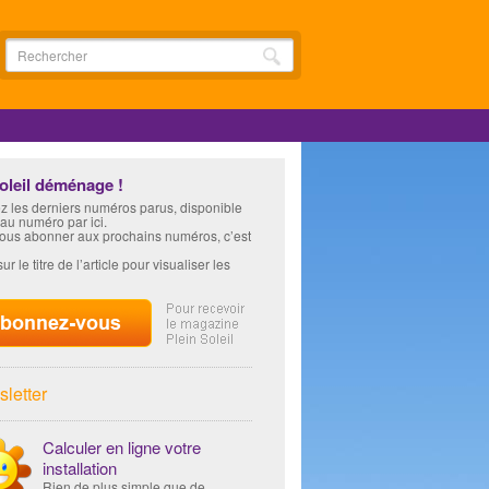
soleil déménage !
z les derniers numéros parus, disponible
 au numéro par ici.
vous abonner aux prochains numéros, c’est
ur le titre de l’article pour visualiser les
letter
Calculer en ligne votre
installation
Rien de plus simple que de