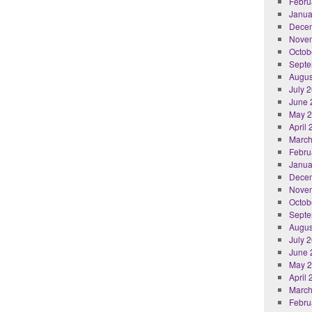
Febru
Janua
Dece
Nove
Octob
Septe
Augus
July 
June 
May 
April
March
Febru
Janua
Dece
Nove
Octob
Septe
Augus
July 
June 
May 
April
March
Febru