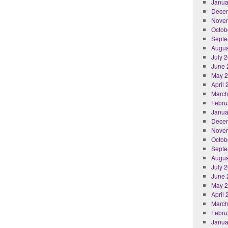
Janua
Dece
Nove
Octob
Septe
Augus
July 
June 
May 
April
March
Febru
Janua
Dece
Nove
Octob
Septe
Augus
July 
June 
May 
April
March
Febru
Janua