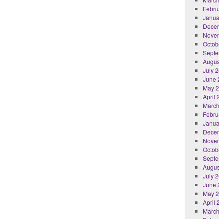
Febru
Janua
Dece
Nove
Octob
Septe
Augus
July 
June 
May 
April
March
Febru
Janua
Dece
Nove
Octob
Septe
Augus
July 
June 
May 
April
March