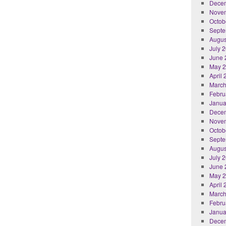
Dece
Nove
Octob
Septe
Augus
July 
June 
May 
April
March
Febru
Janua
Dece
Nove
Octob
Septe
Augus
July 
June 
May 
April
March
Febru
Janua
Dece