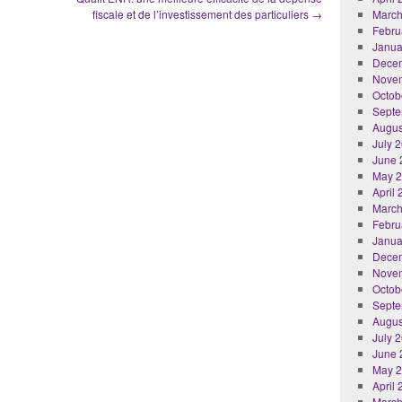
fiscale et de l’investissement des particuliers
→
March
Febru
Janua
Dece
Nove
Octob
Septe
Augus
July 
June 
May 
April
March
Febru
Janua
Dece
Nove
Octob
Septe
Augus
July 
June 
May 
April
March