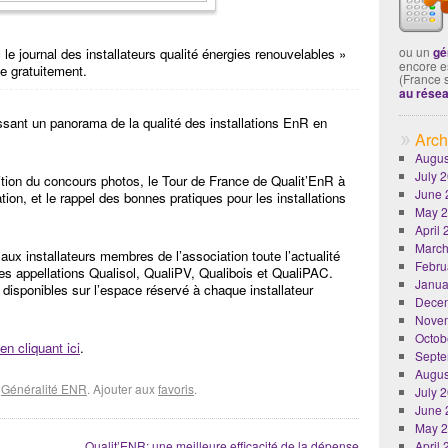
ou un
gé
e journal des installateurs qualité énergies renouvelables »
encore es
e gratuitement.
(France 
au rése
ssant un panorama de la qualité des installations EnR en
Arch
Augus
July 
tion du concours photos, le Tour de France de Qualit’EnR à
June 
on, et le rappel des bonnes pratiques pour les installations
May 
April
March
aux installateurs membres de l’association toute l’actualité
Febru
es appellations Qualisol, QualiPV, Qualibois et QualiPAC.
Janua
isponibles sur l’espace réservé à chaque installateur
Dece
Nove
Octob
en cliquant ici
.
Septe
Augus
é
Généralité ENR
. Ajouter aux
favoris
.
July 
June 
May 
Qualit’ENR: une meilleure efficacité de la dépense
April