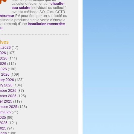
calculer directement un
chauffe-
eau solaire
individuel ou collectif
avec la méthode SOLO du CSTB
nérateur
PV pour équiper un site isolé ou
timer la production et la vente d'énergie
seulement) d'une
installation raccordée
au
.
ives
t 2026
(17)
2026
(107)
2026
(141)
2026
(112)
 2026
(130)
 2026
(109)
ary 2026
(123)
ry 2026
(104)
mber 2025
(87)
mber 2025
(125)
er 2025
(119)
mber 2025
(128)
t 2025
(71)
2025
(86)
2025
(121)
2025
(94)
 2025
(105)