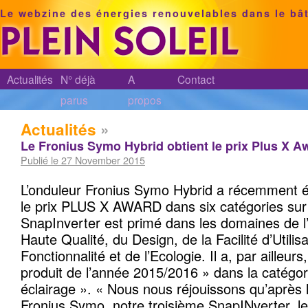
Le webzine des énergies renouvelables dans le bâ
Actualités
N° déjà
A
Contact
parus
propos
Actualités
»
Le Fronius Symo Hybrid obtient le prix Plus X A
Publié le 27 November 2015
L’onduleur Fronius Symo Hybrid a récemment 
le prix PLUS X AWARD dans six catégories sur
SnapInverter est primé dans les domaines de l’
Haute Qualité, du Design, de la Facilité d’Utilisa
Fonctionnalité et de l’Ecologie. Il a, par ailleurs
produit de l’année 2015/2016 » dans la catégor
éclairage ». « Nous nous réjouissons qu’après l
Fronius Symo, notre troisième SnapINverter, l