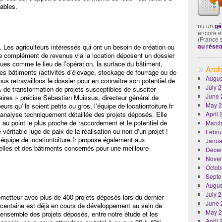
ables.
ou un
gé
encore es
(France 
au rése
t. Les agriculteurs intéressés qui ont un besoin de création ou
e complément de revenus via la location déposent un dossier
ques comme le lieu de l’opération, la surface du bâtiment,
Arch
n des bâtiments (activités d’élevage, stockage de fourrage ou de
Augus
ous retravaillons le dossier pour en connaître son potentiel de
July 
 de transformation de projets susceptibles de susciter
June 
laires » précise Sebastian Muissus, directeur général de
May 
urs qu’ils soient petits ou gros, l’équipe de locationtoiture.fr
e analyse techniquement détaillée des projets déposés. Elle
April
au point le plus proche de raccordement et le potentiel de
March
véritable juge de paix de la réalisation ou non d’un projet !
Febru
l’équipe de locationtoiture.fr propose également aux
Janua
elles et des bâtiments concernés pour une meilleure
Dece
Nove
Octob
Septe
Augus
July 
rometteur avec plus de 400 projets déposés lors du dernier
June 
 centaine est déjà en cours de développement au sein de
May 
’ensemble des projets déposés, entre notre étude et les
April