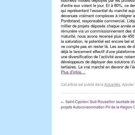
business models déployés par les profess
d’entre eux voient le jour. Et à 80%, ce 
qui représentent l’essentiel du marché aujo
devenues vraiment complexes à intégrer au 
Pontbriand, responsable commercial. L’objec
millier de projets déposés chaque année e
rémunère via un commissionnement des dé
maturité, nous avons recensé plus de 450
la saturation, le potentiel est encore bel e
ne compte pas en rester là. Les axes de d
déjà le lancement effectif d’une platefor
une diversification de l’activité avec nota
développeurs de déployer des solutions d
tertiaires. Le vrai marché en devenir de l’é
Plus d’infos…
Cet article est publié dans
Actualités
. Ajoute
←
Saint-Cyprien/ Sud-Roussillon lauréate de 
projets Autoconsommation PV de la Région O