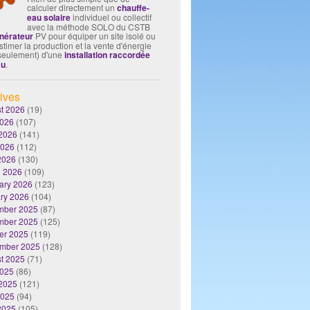
calculer directement un
chauffe-
eau solaire
individuel ou collectif
avec la méthode SOLO du CSTB
nérateur
PV pour équiper un site isolé ou
timer la production et la vente d'énergie
seulement) d'une
installation raccordée
au
.
ives
t 2026
(19)
2026
(107)
2026
(141)
2026
(112)
 2026
(130)
 2026
(109)
ary 2026
(123)
ry 2026
(104)
mber 2025
(87)
mber 2025
(125)
er 2025
(119)
mber 2025
(128)
t 2025
(71)
2025
(86)
2025
(121)
2025
(94)
 2025
(105)