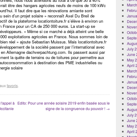
ionnels, nous nous attendons au total à ce que 30 à 40%
March
devrait être des hangars agricoles neufs de moins de 100 kWc
urd’hui. Il faut dire que les rénovations amiante sont
Febru
sein d’un projet solaire » reconnaît Axel Du Breil de
Janua
tif de la plateforme locationtoiture.fr s’élève à environ un
Dece
n France pour un CA de 250 000 euros. La start-up se
Nove
veloppeurs. « Même si ce marché a déjà atteint une belle
Octob
 000 exploitations agricoles en France. Nous sommes loin de
Septe
t bien réel » ajoute Sebastian Muissus. Mais locationtoiture.fr
Augus
éveloppement de la société passent par l’international avec
July 
me en Allemagne dachverpachtung.com. Ils passent aussi par
June 
mment la quête de terrains ou de toitures pour permettre aux
May 
’autoconsommation à destination des PME industrielles ou
April
nergie solaire
March
Febru
Janua
r aux
favoris
.
Dece
Nove
Octob
l'appel à
Edito: Pour une année solaire 2019 enfin basée sous le
Septe
ccitanie
signe de la congruence du pouvoir !
→
Augus
July 
June 
May 
April
March