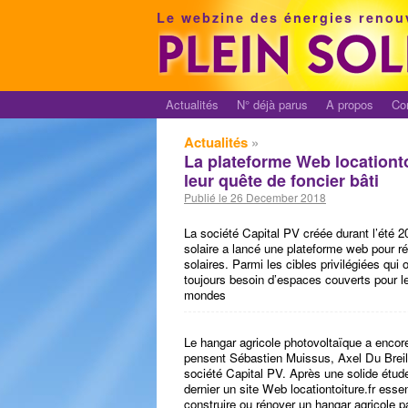
Le webzine des énergies renou
Actualités
N° déjà parus
A propos
Co
Actualités
»
La plateforme Web locationto
leur quête de foncier bâti
Publié le 26 December 2018
La société Capital PV créée durant l’été 2
solaire a lancé une plateforme web pour r
solaires. Parmi les cibles privilégiées qui 
toujours besoin d’espaces couverts pour leu
mondes
Le hangar agricole photovoltaïque a encore
pensent Sébastien Muissus, Axel Du Breil 
société Capital PV. Après une solide étu
dernier un site Web locationtoiture.fr esse
construire ou rénover un hangar agricole p