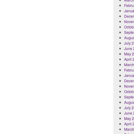
Febru
Janua
Dece
Nove
Octob
Septe
Augus
July 
June 
May 
April
March
Febru
Janua
Dece
Nove
Octob
Septe
Augus
July 
June 
May 
April
March