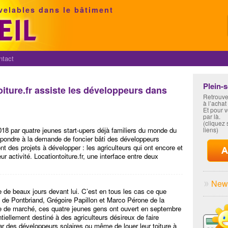
velables dans le bâtiment
ntact
Plein-
iture.fr assiste les développeurs dans
Retrouve
à l’achat
Et pour 
par là.
(cliquez s
018 par quatre jeunes start-upers déjà familiers du monde du
liens)
épondre à la demande de foncier bâti des développeurs
ont des projets à développer : les agriculteurs qui ont encore et
r activité. Locationtoiture.fr, une interface entre deux
News
 de beaux jours devant lui. C’est en tous les cas ce que
de Pontbriand, Grégoire Papillon et Marco Pérone de la
de de marché, ces quatre jeunes gens ont ouvert en septembre
ntiellement destiné à des agriculteurs désireux de faire
ar des développeurs solaires ou même de louer leur toiture à