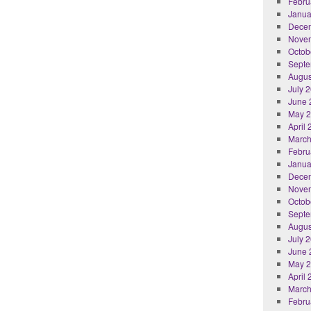
Febru
Janua
Dece
Nove
Octob
Septe
Augus
July 
June 
May 
April
March
Febru
Janua
Dece
Nove
Octob
Septe
Augus
July 
June 
May 
April
March
Febru