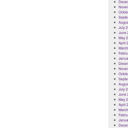
Dece
Nove
Octob
Septe
Augus
July 
June 
May 
April
March
Febru
Janua
Dece
Nove
Octob
Septe
Augus
July 
June 
May 
April
March
Febru
Janua
Dece