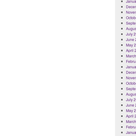
Janua
Dece
Nove
Octob
Septe
Augus
July 
June 
May 
April
March
Febru
Janua
Dece
Nove
Octob
Septe
Augus
July 
June 
May 
April
March
Febru
Janua