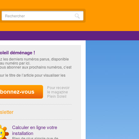
soleil déménage !
z les derniers numéros parus, disponible
 au numéro par ici.
vous abonner aux prochains numéros, c’est
ur le titre de l’article pour visualiser les
letter
Calculer en ligne votre
installation
Rien de plus simple que de