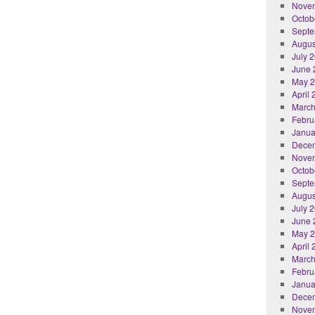
Nove
Octob
Septe
Augus
July 
June 
May 
April
March
Febru
Janua
Dece
Nove
Octob
Septe
Augus
July 
June 
May 
April
March
Febru
Janua
Dece
Nove