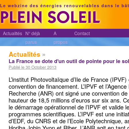
Le webzine des énergies renouvelables dans le bâ
Actualités
N° déjà
A
Contact
parus
propos
Actualités
»
La France se dote d'un outil de pointe pour le sol
Publié le 30 October 2013
L’institut Photovoltaïque d’Ile de France (IPVF) 
convention de financement. L’IPVF et l’Agence 
Recherche (ANR) ont signé une convention de
hauteur de 18,5 millions d’euros sur six ans. C
le démarrage opérationnel de l’IPVF et valide 
programmes scientifiques. L’IPVF est une initi
d’EDF, du CNRS et de l’Ecole Polytechnique, as
Horiba Jobin Yvon et Riber. L’ANR agit en tant 