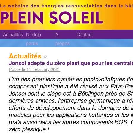
Le webzine des énergies renouvelables dans le bâ
Actualités
N° déjà
A
Contact
parus
propos
Actualités
»
Jonsol adepte du zéro plastique pour les centrale
Publié le 11 February 2021
L’un des premiers systèmes photovoltaïques flo
composant plastique a été réalisé aux Pays-Bas
Jonsol dont le siège est à Böblingen près de St
dernières années, l’entreprise germanique a r
efforts de développement dans le domaine de 
modules pour les applications flottantes et les i
mais aussi dans les autres composants BOS. O
zéro plastique !