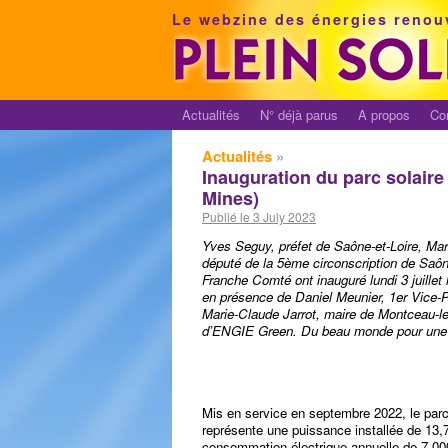
Le webzine des énergies renou
Actualités
N° déjà parus
A propos
Co
Actualités
»
Inauguration du parc solair
Mines)
Publié le 3 July 2023
Yves Seguy, préfet de Saône-et-Loire, Mari
député de la 5ème circonscription de Saôn
Franche Comté ont inauguré lundi 3 juillet
en présence de Daniel Meunier, 1er Vice
Marie-Claude Jarrot, maire de Montceau-le
d’ENGIE Green. Du beau monde pour une b
Mis en service en septembre 2022, le par
représente une puissance installée de 13,
consommation électrique annuelle de 7 00