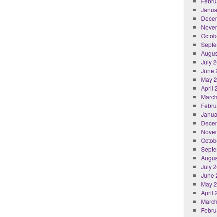
Febru
Janua
Dece
Nove
Octob
Septe
Augus
July 
June 
May 
April
March
Febru
Janua
Dece
Nove
Octob
Septe
Augus
July 
June 
May 
April
March
Febru