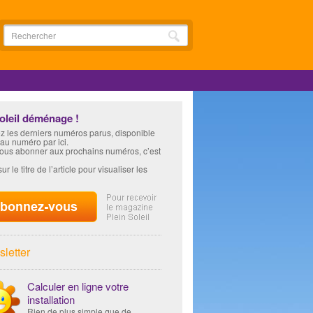
soleil déménage !
z les derniers numéros parus, disponible
 au numéro par ici.
vous abonner aux prochains numéros, c’est
ur le titre de l’article pour visualiser les
letter
Calculer en ligne votre
installation
Rien de plus simple que de