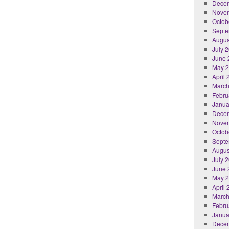
Dece
Nove
Octob
Septe
Augus
July 
June 
May 
April
March
Febru
Janua
Dece
Nove
Octob
Septe
Augus
July 
June 
May 
April
March
Febru
Janua
Dece