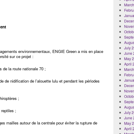
March
Febru
Janua
Dece
Nove
ment
Octob
Septe
Augus
July 
gagements environnementaux, ENGIE Green a mis en place
June 
rsité sur ce projet :
May 
April
 de la route nationale 70 ;
March
Febru
Janua
 de nidification de l’alouette lulu et pendant les périodes
Dece
Nove
Octob
iroptères ;
Septe
Augus
 reptiles ;
July 
June 
ges mailles autour de la centrale pour éviter la rupture de
May 
April
March