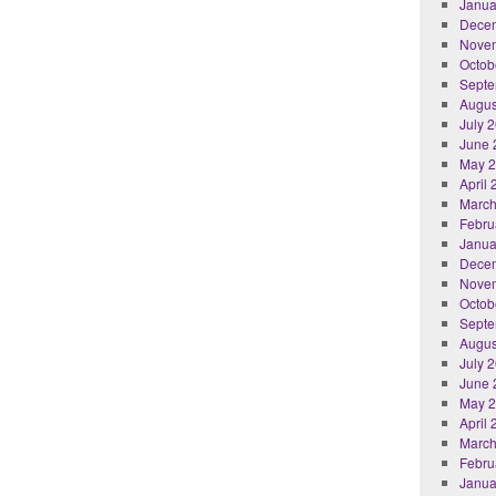
Janua
Dece
Nove
Octob
Septe
Augus
July 
June 
May 
April
March
Febru
Janua
Dece
Nove
Octob
Septe
Augus
July 
June 
May 
April
March
Febru
Janua