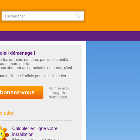
soleil déménage !
z les derniers numéros parus, disponible
 au numéro par ici.
vous abonner aux prochains numéros, c’est
ur le titre de l’article pour visualiser les
letter
Calculer en ligne votre
installation
Rien de plus simple que de