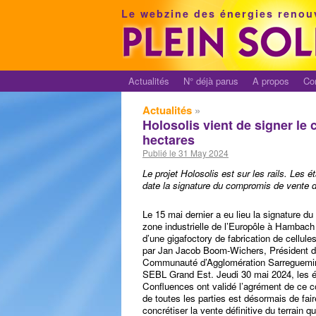
Le webzine des énergies renou
Actualités
N° déjà parus
A propos
Co
Actualités
»
Holosolis vient de signer le
hectares
Publié le 31 May 2024
Le projet Holosolis est sur les rails. Les 
date la signature du compromis de vente du
Le 15 mai dernier a eu lieu la signature d
zone industrielle de l’Europôle à Hambach e
d’une gigafoctory de fabrication de cellu
par Jan Jacob Boom-Wichers, Président d’
Communauté d’Agglomération Sarreguemine
SEBL Grand Est. Jeudi 30 mai 2024, les 
Confluences ont validé l’agrément de ce c
de toutes les parties est désormais de fair
concrétiser la vente définitive du terrain 