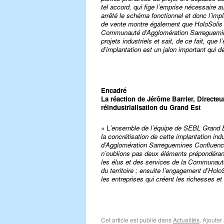
tel accord, qui fige l’emprise nécessaire a
arrêté le schéma fonctionnel et donc l’imp
de vente montre également que HoloSolis 
Communauté d’Agglomération Sarreguemin
projets industriels et sait, de ce fait, qu
d’implantation est un jalon important qui dé
Encadré
La réaction de Jérôme Barrier, Directeu
réindustrialisation du Grand Est
« L
’ensemble de l’équipe de SEBL Grand E
la concrétisation de cette implantation ind
d’Agglomération Sarreguemines Confluence
n’oublions pas deux éléments prépondérants
les élus et des services de la Communau
du territoire ; ensuite l’engagement d’Ho
les entreprises qui créent les richesses et
Cet article est publié dans
Actualités
. Ajoute