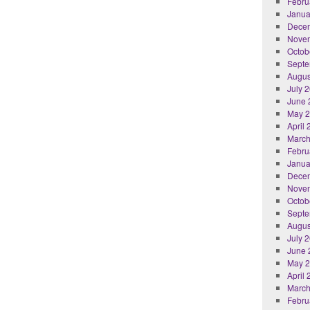
Febru
Janua
Dece
Nove
Octob
Septe
Augus
July 
June 
May 
April
March
Febru
Janua
Dece
Nove
Octob
Septe
Augus
July 
June 
May 
April
March
Febru