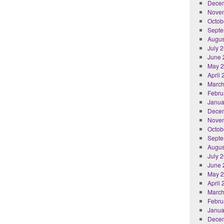
Dece
Nove
Octob
Septe
Augus
July 
June 
May 
April
March
Febru
Janua
Dece
Nove
Octob
Septe
Augus
July 
June 
May 
April
March
Febru
Janua
Dece