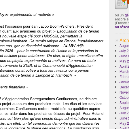
loyés expérimentés et motivés »
ou un
gé
encore es
(France 
est l’occasion pour Jan Jacob Boom-Wichers, Président
au rése
on quant aux avancées du projet :
« L’acquisition de ce terrain
nouvelle étape clé pour HoloSolis, permettant la
Arch
uemines-Hambach. Ce terrain unique en France, immédiatement
avec eau, gaz et électricité suffisante – 24 MW déjà
Augus
n 2026 – pour la construction de l’usine et la production la
July 
 cellules photovoltaïques. De plus, la région mosellane offre
June 
ver des employés expérimentés et motivés. Au nom de toute
May 
, je remercie la SEBL et la Communauté d’Agglomération
April
boration constructive à tous les niveaux qui a permis
March
uisition de ce terrain à Europôle 2, Hambach. »
Febru
Janua
ents financiers »
Dece
Nove
Octob
 d’Agglomération Sarreguemines Confluences, se déclare
Septe
 projet au cours des prochains mois. Les élus et les services
Augus
uemines Confluences restent mobilisés au quotidien auprès
July 
et les aider dans les prochaines étapes du projet. Pour Roland
nte est bien plus qu’une simple étape administrative dans le
June 
lis. En effet, un tel compromis démontre que les différentes
May 
epuis longtemps la phase des intentions. La conclusion d’un
April