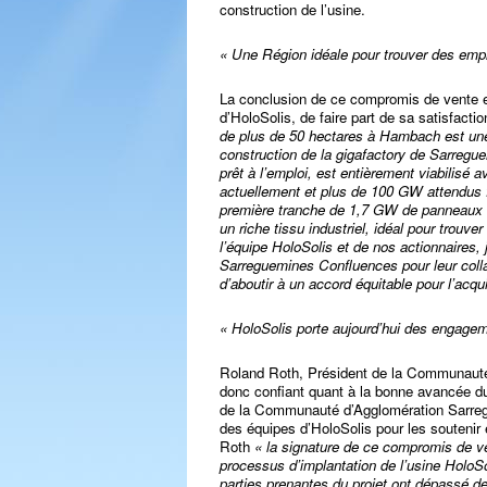
construction de l’usine.
« Une Région idéale pour trouver des emp
La conclusion de ce compromis de vente 
d’HoloSolis, de faire part de sa satisfacti
de plus de 50 hectares à Hambach est une 
construction de la gigafactory de Sarreg
prêt à l’emploi, est entièrement viabilisé 
actuellement et plus de 100 GW attendus fi
première tranche de 1,7 GW de panneaux et
un riche tissu industriel, idéal pour trou
l’équipe HoloSolis et de nos actionnaires
Sarreguemines Confluences pour leur colla
d’aboutir à un accord équitable pour l’acq
« HoloSolis porte aujourd’hui des engagem
Roland Roth, Président de la Communauté
donc confiant quant à la bonne avancée du
de la Communauté d’Agglomération Sarreg
des équipes d’HoloSolis pour les soutenir 
Roth
« la signature de ce compromis de ve
processus d’implantation de l’usine HoloSo
parties prenantes du projet ont dépassé d