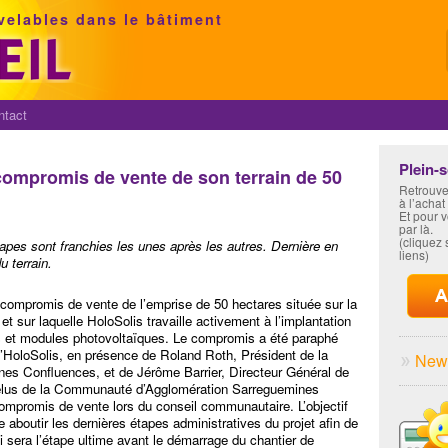
velables dans le bâtiment
ntact
Plein-
 compromis de vente de son terrain de 50
Retrouve
à l’achat
Et pour 
par là.
(cliquez s
étapes sont franchies les unes après les autres. Dernière en
liens)
 terrain.
u compromis de vente de l’emprise de 50 hectares située sur la
t sur laquelle HoloSolis travaille activement à l’implantation
les et modules photovoltaïques. Le compromis a été paraphé
HoloSolis, en présence de Roland Roth, Président de la
News
s Confluences, et de Jérôme Barrier, Directeur Général de
élus de la Communauté d’Agglomération Sarreguemines
ompromis de vente lors du conseil communautaire. L’objectif
e aboutir les dernières étapes administratives du projet afin de
qui sera l’étape ultime avant le démarrage du chantier de