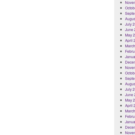
Nove
Octob
Septe
Augus
July 
June 
May 
April
March
Febru
Janua
Dece
Nove
Octob
Septe
Augus
July 
June 
May 
April
March
Febru
Janua
Dece
Nove