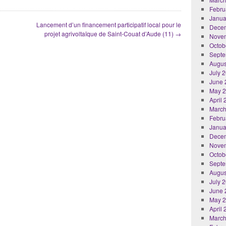
Febru
Janua
Lancement d’un financement participatif local pour le
Dece
projet agrivoltaïque de Saint-Couat d’Aude (11)
→
Nove
Octob
Septe
Augus
July 
June 
May 
April
March
Febru
Janua
Dece
Nove
Octob
Septe
Augus
July 
June 
May 
April
March