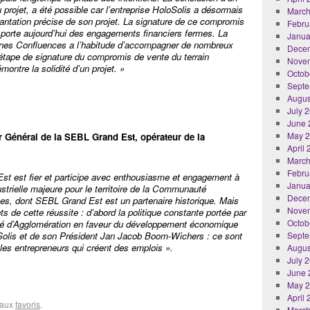
u projet, a été possible car l’entreprise HoloSolis a désormais
March
lantation précise de son projet. La signature de ce compromis
Febru
porte aujourd’hui des engagements financiers fermes.
La
Janua
es Confluences a l’habitude d’accompagner de nombreux
Dece
e l’étape de signature du compromis de vente du terrain
Nove
montre la solidité d’un projet. »
Octob
Septe
Augus
July 
June 
May 
r Général de la SEBL Grand Est, opérateur de la
April
March
Febru
st est fier et participe avec enthousiasme et engagement à
Janua
ustrielle majeure pour le territoire de la Communauté
Dece
s, dont SEBL Grand Est est un partenaire historique. Mais
Nove
 de cette réussite : d’abord la politique constante portée par
Octob
té d’Agglomération en faveur du développement économique
loSolis et de son Président Jan Jacob Boom-Wichers : ce sont
Septe
 les entrepreneurs qui créent des emplois ».
Augus
July 
June 
May 
April
r aux
favoris
.
March