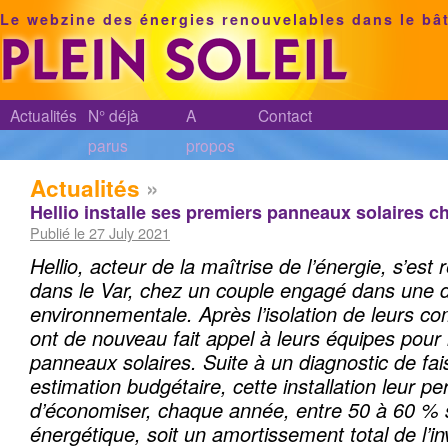
Le webzine des énergies renouvelables dans le bâ
Actualités
N° déjà
A
Contact
parus
propos
Actualités
»
Hellio installe ses premiers panneaux solaires ch
Publié le 27 July 2021
Hellio, acteur de la maîtrise de l’énergie, s’est
dans le Var, chez un couple engagé dans une
environnementale.
Après l’isolation de leurs com
ont de nouveau fait appel à leurs équipes pour
panneaux solaires.
Suite à un diagnostic de fais
estimation budgétaire, cette installation leur p
d’économiser, chaque année, entre 50 à 60 % s
énergétique, soit un amortissement total de l’i