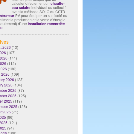
calculer directement un
chauffe-
eau solaire
individuel ou collectif
avec la méthode SOLO du CSTB
nérateur
PV pour équiper un site isolé ou
timer la production et la vente d'énergie
seulement) d'une
installation raccordée
au
.
ives
t 2026
(13)
2026
(107)
2026
(141)
2026
(112)
 2026
(130)
 2026
(109)
ary 2026
(123)
ry 2026
(104)
mber 2025
(87)
mber 2025
(125)
er 2025
(119)
mber 2025
(128)
t 2025
(71)
2025
(86)
2025
(121)
2025
(94)
 2025
(105)