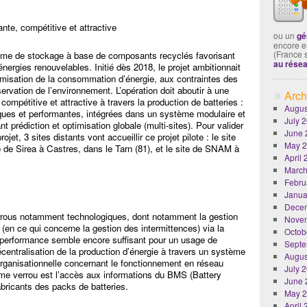
nte, compétitive et attractive
ou un
gé
encore es
(France 
tème de stockage à base de composants recyclés favorisant
au rése
’énergies renouvelables. Initié dès 2018, le projet ambitionnait
timisation de la consommation d’énergie, aux contraintes des
ervation de l’environnement. L’opération doit aboutir à une
Arch
compétitive et attractive à travers la production de batteries :
Augus
ues et performantes, intégrées dans un système modulaire et
July 
nt prédiction et optimisation globale (multi-sites). Pour valider
June 
rojet, 3 sites distants vont accueillir ce projet pilote : le site
May 
 de Sirea à Castres, dans le Tarn (81), et le site de SNAM à
April
March
Febru
Janua
Dece
 verrous notamment technologiques, dont notamment la gestion
Nove
R (en ce qui concerne la gestion des intermittences) via la
Octob
de performance semble encore suffisant pour un usage de
Septe
écentralisation de la production d’énergie à travers un système
Augus
rganisationnelle concernant le fonctionnement en réseau
July 
ième verrou est l’accès aux informations du BMS (Battery
June 
ricants des packs de batteries.
May 
April