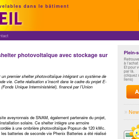
velables dans le bâtiment
ntact
Plein-
 shelter photovoltaïque avec stockage sur
Retrouve
à l’achat
Et pour 
par là.
(cliquez s
 un premier shelter photovoltaïque intégrant un système de
liens)
 vie. Cette réalisation s’inscrit dans le cadre du projet E-
 (Fonds Unique Interministériel), financé par l’Union
News
e site aveyronnais de SNAM, également partenaire du projet,
nstallation solaire. Ce shelter intègre une armoire
ordée à une ombrière photovoltaïque Popsun de 120 kWc.
r les batteries de seconde vie Phenix Batteries a été réalisé