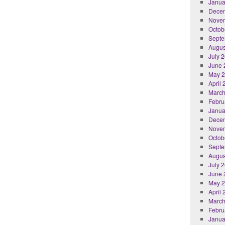
Janua
Dece
Nove
Octob
Septe
Augus
July 
June 
May 
April
March
Febru
Janua
Dece
Nove
Octob
Septe
Augus
July 
June 
May 
April
March
Febru
Janua