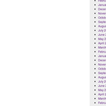
Febru
Janua
Dece
Nove
Octob
Septe
Augus
July 
June 
May 
April
March
Febru
Janua
Dece
Nove
Octob
Septe
Augus
July 
June 
May 
April
March
Febru