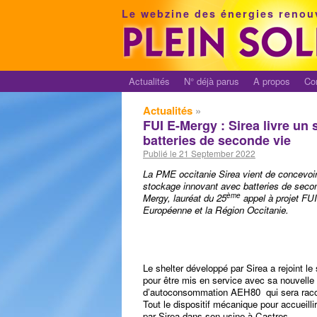
Le webzine des énergies renou
Actualités
N° déjà parus
A propos
Co
Actualités
»
FUI E-Mergy : Sirea livre un
batteries de seconde vie
Publié le 21 September 2022
La PME occitanie Sirea vient de concevoir
stockage innovant avec batteries de seconde
ème
Mergy, lauréat du 25
appel à projet FUI
Européenne et la Région Occitanie.
Le shelter développé par Sirea a rejoint l
pour être mis en service avec sa nouvelle i
d’autoconsommation AEH80 qui sera racc
Tout le dispositif mécanique pour accueilli
par Sirea dans son usine à Castres.