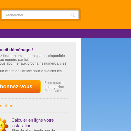
soleil déménage !
z les derniers numéros parus, disponible
 au numéro par ici.
vous abonner aux prochains numéros, c’est
ur le titre de l’article pour visualiser les
letter
Calculer en ligne votre
installation
Rien de plus simple que de