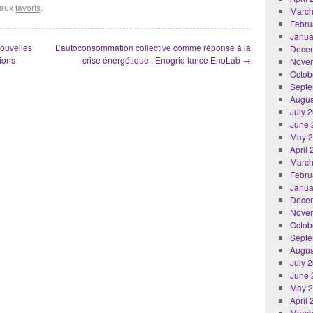
r aux
favoris
.
March
Febru
Janua
ouvelles
L’autoconsommation collective comme réponse à la
Dece
ions
crise énergétique : Enogrid lance EnoLab
→
Nove
Octob
Septe
Augus
July 
June 
May 
April
March
Febru
Janua
Dece
Nove
Octob
Septe
Augus
July 
June 
May 
April
March