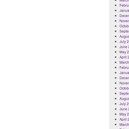
Febru
Janua
Dece
Nove
Octob
Septe
Augus
July 
June 
May 
April
March
Febru
Janua
Dece
Nove
Octob
Septe
Augus
July 
June 
May 
April
March