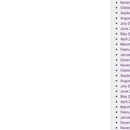
Nove
Octob
Septe
Augus
July 
June 
May 
April
March
Febru
Janua
Dece
Nove
Octob
Septe
Augus
July 
June 
May 
April
March
Febru
Janua
Dece
Nove