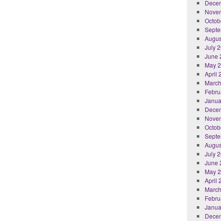
Dece
Nove
Octob
Septe
Augus
July 
June 
May 
April
March
Febru
Janua
Dece
Nove
Octob
Septe
Augus
July 
June 
May 
April
March
Febru
Janua
Dece