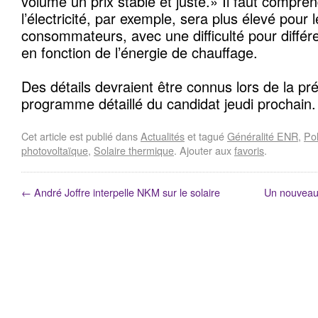
volume un prix stable et juste.» Il faut compren
l’électricité, par exemple, sera plus élevé pour 
consommateurs, avec une difficulté pour différ
en fonction de l’énergie de chauffage.
Des détails devraient être connus lors de la pr
programme détaillé du candidat jeudi prochain.
Cet article est publié dans
Actualités
et tagué
Généralité ENR
,
Pol
photovoltaïque
,
Solaire thermique
. Ajouter aux
favoris
.
←
André Joffre interpelle NKM sur le solaire
Un nouveau