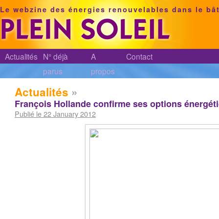
Le webzine des énergies renouvelables dans le bâ
Actualités
N° déjà
A
Contact
parus
propos
Actualités
»
François Hollande confirme ses options énergét
Publié le 22 January 2012