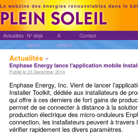
Le webzine des énergies renouvelables dans le bâ
Actualités
N° déjà
A
Contact
parus
propos
Actualités
»
Enphase Energy lance l'application mobile Install
Publié le 23 December 2014
Enphase Energy, Inc. Vient de lancer l’applic
Installer Toolkit, dédiée aux installateurs de pr
qui offre à ces derniers de fort gains de producti
permet de se connecter à distance à la solution
production électrique des micro-onduleurs Enp
connection, les installateurs peuvent à travers
vérifier rapidement les divers paramètres.