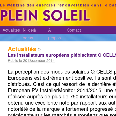
Le webzine des énergies renouvelables dans le bâ
Actualités
N° déjà
A
Contact
parus
propos
Actualités
»
Les installateurs européens plébiscitent Q CELL
Publié le 20 December 2014
La perception des modules solaires Q CELLS pa
Européens est extrêmement positive. Ils sont 
distribués. C’est ce qui ressort de la dernièr
European PV InstallerMonitor 2014/2015, une 
réalisée auprès de plus de 750 installateurs 
obtenu une excellente note par rapport aux aut
notoriété de la marque a fortement progressé p
précédente sur les marchés européens que son