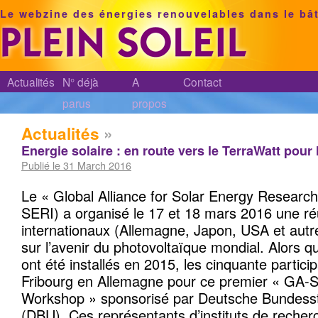
Le webzine des énergies renouvelables dans le bâ
Actualités
N° déjà
A
Contact
parus
propos
Actualités
»
Energie solaire : en route vers le TerraWatt pour
Publié le 31 March 2016
Le « Global Alliance for Solar Energy Research
SERI) a organisé le 17 et 18 mars 2016 une ré
internationaux (Allemagne, Japon, USA et autre
sur l’avenir du photovoltaïque mondial. Alors
ont été installés en 2015, les cinquante partici
Fribourg en Allemagne pour ce premier « GA-
Workshop » sponsorisé par Deutsche Bundesst
(DBU). Ces représentants d’instituts de recherch