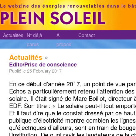
Le webzine des énergies renouvelables dans le bâ
Actualités
N° déjà
A
Contact
parus
propos
Actualités
»
Edito/Prise de conscience
Publié le 25 February 2017
En ce début d’année 2017, un point de vue par
Echos a particulièrement retenu l’attention des
solaire. Il était signé de Marc Boillot, directeur 
EDF. Son titre : « Le solaire peut-il tout emport
Et il faut dire que le constat dressé par ce haut
publique d’électricité montre combien les lignes
qu’électriques d’ailleurs, sont en train de bou
l’institution. De quoi ravir les laudateurs de la c