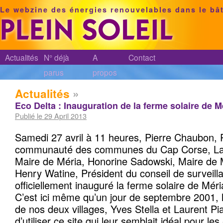
Le webzine des énergies renouvelables dans le bâ
Actualités
N° déjà
A
Contact
parus
propos
Actualités
»
Eco Delta : Inauguration de la ferme solaire de 
Publié le 29 April 2013
Samedi 27 avril à 11 heures, Pierre Chaubon, P
communauté des communes du Cap Corse, La
Maire de Méria, Honorine Sadowski, Maire de Mo
Henry Watine, Président du conseil de surveill
officiellement inauguré la ferme solaire de Mér
C’est ici même qu’un jour de septembre 2001, 
de nos deux villages, Yves Stella et Laurent Pia
d’utiliser ce site qui leur semblait idéal pour le