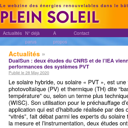
Le webzine des énergies renouvelables dans le bâ
Actualités
N° déjà
A
Contact
parus
propos
Actualités
»
DualSun : deux études du CNRS et de l’IEA vienn
performances des systèmes PVT
Publié le 28 May 2020
Le solaire hybride, ou solaire « PVT », est une 
photovoltaïque (PV) et thermique (TH) dite “b
température” ou, selon un terme plus technique
(WISC). Son utilisation pour le préchauffage d’
application qui est d’habitude réalisée par des 
“vitrés”, fait débat parmi les experts du solaire
la mesure et l’instrumentation, deux études on