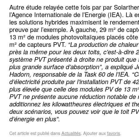
Autre étude relayée cette fois par par Solarthe
l’Agence Internationale de l’Energie (IEA). Là e
les solutions hybrides maximisent le rendement
preuve par l’exemple. À gauche, 29 m² de capt
13 m² de modules photovoltaïques placés côte 
m² de capteurs PVT.
“La production de chaleur
près la même pour les deux toits, c’est-à-dir
système PVT présenté à droite ne produit que 
plus grande surface d’absorption”,
a expliqué 
Hadorn, responsable de la Task 60 de l’IEA. “C
d’électricité produite par l’installation PVT de
plus élevée que celle des modules PV de 13 m²
PVT ne présente aucune réduction notable de 
additionnez les kilowattheures électriques et t
deux scénarios, vous pouvez voir que le toit 
d’énergie en plus”.
Cet article est publié dans
Actualités
. Ajouter aux
favoris
.