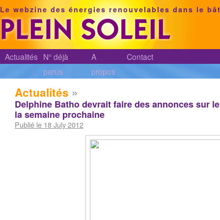
Le webzine des énergies renouvelables dans le bâ
Actualités
N° déjà
A
Contact
parus
propos
Actualités
»
Delphine Batho devrait faire des annonces sur l
la semaine prochaine
Publié le 18 July 2012