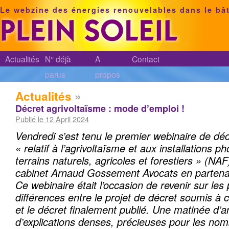
Le webzine des énergies renouvelables dans le bâ
Actualités
N° déjà
A
Contact
parus
propos
Actualités
»
Décret agrivoltaïsme : mode d’emploi !
Publié le 12 April 2024
Vendredi s’est tenu le premier webinaire de dé
« relatif à l’agrivoltaïsme et aux installations p
terrains naturels, agricoles et forestiers »
(NAF)
cabinet Arnaud Gossement Avocats en partenar
Ce webinaire était l’occasion de revenir sur les 
différences entre le projet de décret soumis à 
et le décret finalement publié. Une matinée d’a
d’explications denses, précieuses pour les no