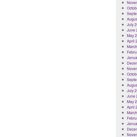
Nove
Octob
Septe
Augus
July 
June 
May 
April
March
Febru
Janua
Dece
Nove
Octob
Septe
Augus
July 
June 
May 
April
March
Febru
Janua
Dece
Nove