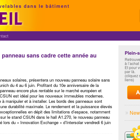
velables dans le bâtiment
ntact
Plein-
panneau sans cadre cette année au
Retrouve
à l’achat
Et pour 
par là.
(cliquez s
nneaux solaires, présentera un nouveau panneau solaire sans
liens)
unich du 4 au 6 juin. Profitant du 10e anniversaire de la
anneau encore plus rentable sur le marché européen et
 CSUN est idéal pour les nouveaux immeubles modernes.
le à manipuler et à installer. Les bords des panneaux sont
r une durabilité maximale. Le rendement et la puissance élevés
xceptionnelles en dépit des limitations d’espace, notamment
News
sé sur le stand CSUN dans le hall A1.270, le nouveau panneau
 lors du « Innovation Exchange » d’Intersolar vendredi 6 juin