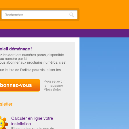
soleil déménage !
z les derniers numéros parus, disponible
 au numéro par ici.
vous abonner aux prochains numéros, c’est
ur le titre de l’article pour visualiser les
letter
Calculer en ligne votre
installation
Rien de plus simple que de