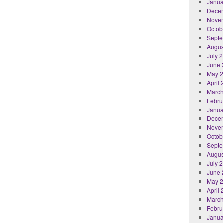
Janua
Dece
Nove
Octob
Septe
Augus
July 
June 
May 
April
March
Febru
Janua
Dece
Nove
Octob
Septe
Augus
July 
June 
May 
April
March
Febru
Janua