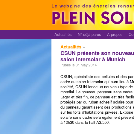
Le webzine des énergies renou
Actualités
N° déjà parus
A propos
Co
Actualités
»
CSUN présente son nouveau 
salon Intersolar à Munich
Publié le 31 May 2014
CSUN, spécialiste des cellules et des pa
cadre au salon Intersolar qui aura lieu à M
société, CSUN lance un nouveau type de p
mondial. Le nouveau panneau sans cadre
Léger et très fin, ce panneau est très faci
protégés par du ruban adhésif solaire pou
du panneau garantissent des productions e
sur les toits d’habitations privées. Expo
solaire sans cadre sera également présenté
à 12h30 dans le hall A3.550.