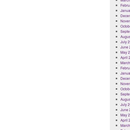
Febru
Janua
Dece
Nove
Octob
Septe
Augus
July 
June 
May 
April
March
Febru
Janua
Dece
Nove
Octob
Septe
Augus
July 
June 
May 
April
March