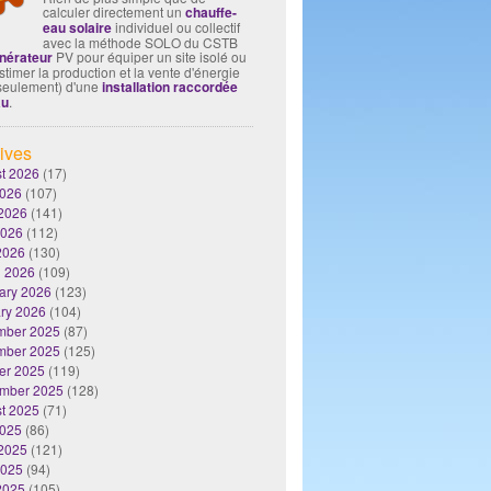
calculer directement un
chauffe-
eau solaire
individuel ou collectif
avec la méthode SOLO du CSTB
nérateur
PV pour équiper un site isolé ou
timer la production et la vente d'énergie
seulement) d'une
installation raccordée
au
.
ives
t 2026
(17)
2026
(107)
2026
(141)
2026
(112)
 2026
(130)
 2026
(109)
ary 2026
(123)
ry 2026
(104)
mber 2025
(87)
mber 2025
(125)
er 2025
(119)
mber 2025
(128)
t 2025
(71)
2025
(86)
2025
(121)
2025
(94)
 2025
(105)