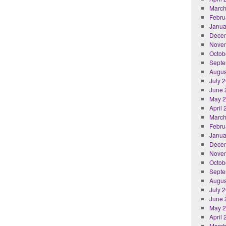
March
Febru
Janua
Dece
Nove
Octob
Septe
Augus
July 
June 
May 
April
March
Febru
Janua
Dece
Nove
Octob
Septe
Augus
July 
June 
May 
April
March