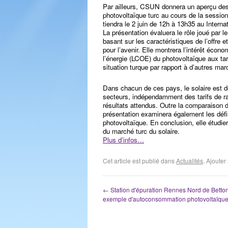
Par ailleurs, CSUN donnera un aperçu des
photovoltaïque turc au cours de la sessio
tiendra le 2 juin de 12h à 13h35 au Intern
La présentation évaluera le rôle joué par le
basant sur les caractéristiques de l’offre 
pour l’avenir. Elle montrera l’intérêt éco
l’énergie (LCOE) du photovoltaïque aux tarif
situation turque par rapport à d’autres mar
Dans chacun de ces pays, le solaire est 
secteurs, indépendamment des tarifs de rach
résultats attendus. Outre la comparaison d
présentation examinera également les défis
photovoltaïque. En conclusion, elle étudier
du marché turc du solaire.
Plus d’infos…
Cet article est publié dans
Actualités
. Ajoute
←
Station d'épuration Rennes Nord de Betton
exemple d'autoconsommation photovoltaïque 