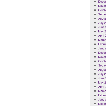
Dece
Nove
Octob
Septe
Augus
July 
June 
May 
April
March
Febru
Janua
Dece
Nove
Octob
Septe
Augus
July 
June 
May 
April
March
Febru
Janua
Dece