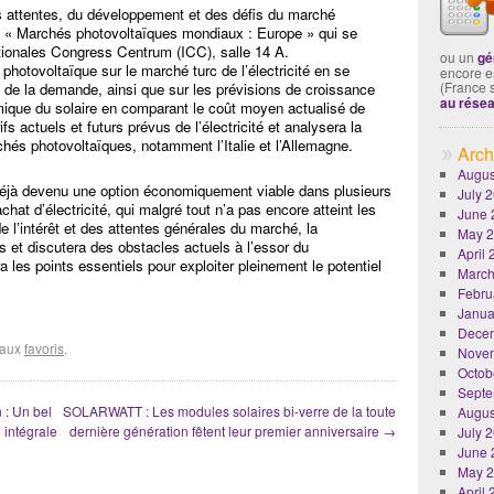
 attentes, du développement et des défis du marché
n « Marchés photovoltaïques mondiaux : Europe » qui se
ationales Congress Centrum (ICC), salle 14 A.
ou un
gé
 photovoltaïque sur le marché turc de l’électricité en se
encore es
(France 
et de la demande, ainsi que sur les prévisions de croissance
au rése
nomique du solaire en comparant le coût moyen actualisé de
s actuels et futurs prévus de l’électricité et analysera la
chés photovoltaïques, notamment l’Italie et l’Allemagne.
Arch
Augus
déjà devenu une option économiquement viable dans plusieurs
July 
at d’électricité, qui malgré tout n’a pas encore atteint les
June 
e l’intérêt et des attentes générales du marché, la
May 
 et discutera des obstacles actuels à l’essor du
April
a les points essentiels pour exploiter pleinement le potentiel
March
Febru
Janua
Dece
r aux
favoris
.
Nove
Octob
Septe
 : Un bel
SOLARWATT : Les modules solaires bi-verre de la toute
Augus
intégrale
dernière génération fêtent leur premier anniversaire
→
July 
June 
May 
April