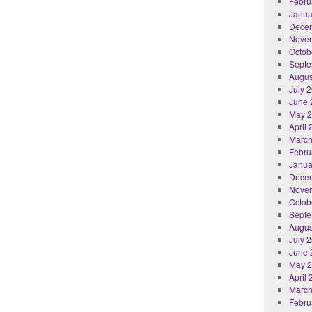
Febru
Janua
Dece
Nove
Octob
Septe
Augus
July 
June 
May 
April
March
Febru
Janua
Dece
Nove
Octob
Septe
Augus
July 
June 
May 
April
March
Febru