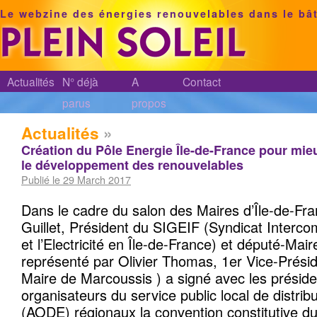
Le webzine des énergies renouvelables dans le bâ
Actualités
N° déjà
A
Contact
parus
propos
Actualités
»
Création du Pôle Energie Île-de-France pour mi
le développement des renouvelables
Publié le 29 March 2017
Dans le cadre du salon des Maires d’Île-de-Fr
Guillet, Président du SIGEIF (Syndicat Interc
et l’Electricité en Île-de-France) et député-Mair
représenté par Olivier Thomas, 1er Vice-Présid
Maire de Marcoussis ) a signé avec les préside
organisateurs du service public local de distribu
(AODE) régionaux la convention constitutive du