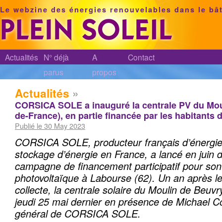
Le webzine des énergies renouvelables dans le bâ
Actualités
N° déjà
A
Contact
parus
propos
Actualités
»
CORSICA SOLE a inauguré la centrale PV du Mou
de-France), en partie financée par les habitants d
Publié le 30 May 2023
CORSICA SOLE, producteur français d’énergie 
stockage d’énergie en France, a lancé en juin 
campagne de financement participatif pour son 
photovoltaïque à Labourse (62). Un an après le
collecte, la centrale solaire du Moulin de Beuv
jeudi 25 mai dernier en présence de Michael C
général de CORSICA SOLE.