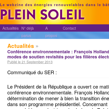
Le webzine des énergies renouvelables dans le bâ
Actualités
N° déjà
A
Contact
parus
propos
Actualités
»
Conférence environnementale : François Hollan
modes de soutien revisités pour les filières élec
Publié le 21 September 2013
Communiqué du SER :
Le Président de la République a ouvert ce mat
conférence environnementale. François Hollan
détermination de mener à bien la transition éne
dans son programme présidentiel. Concernant 