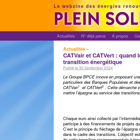
Le webzine des énergies renou
Actualités
N° déjà parus
A propos
Co
Actualités
»
CATVair et CATVert : quand 
transition énergétique
Publié le 30 September 2024
Le Groupe BPCE innove en proposant une n
particuliers des Banques Populaires et d
1
2
CATVair
et CATVert
. Cette démarche s’
mettre l’épargne au service des transitions
Chaque euro ainsi collecté par l’intermédi
participe à des financements de projets qu
C’est le principe du fléchage de l’épargne
dans le cadre des transitions. L’objectif e
de cette transition environnementale à tra