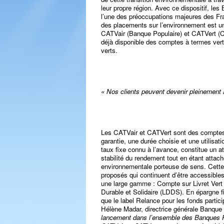
leur propre région. Avec ce dispositif, le
l’une des préoccupations majeures des Fr
des placements sur l’environnement est u
CATVair (Banque Populaire) et CATVert (C
déjà disponible des comptes à termes verts
verts.
« Nos clients peuvent devenir pleinement a
Les CATVair et CATVert sont des comptes
garantie, une durée choisie et une utilisat
taux fixe connu à l’avance, constitue un ato
stabilité du rendement tout en étant attac
environnementale porteuse de sens. Cette no
proposés qui continuent d’être accessibles
une large gamme : Compte sur Livret Ver
Durable et Solidaire (LDDS). En épargne f
que le label Relance pour les fonds partic
Hélène Madar, directrice générale Banqu
lancement dans l’ensemble des Banques P