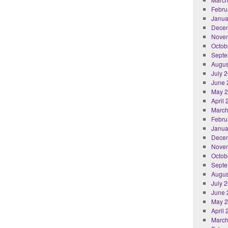
Febru
Janua
Dece
Nove
Octob
Septe
Augus
July 
June 
May 
April
March
Febru
Janua
Dece
Nove
Octob
Septe
Augus
July 
June 
May 
April
March