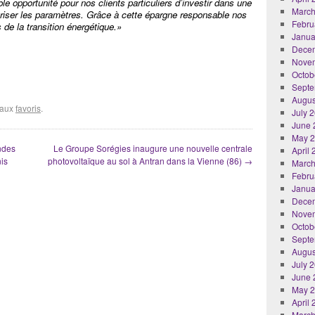
e opportunité pour nos clients particuliers d’investir dans une
March
riser les paramètres. Grâce à cette épargne responsable nos
Febru
 de la transition énergétique.»
Janua
Dece
Nove
Octob
Septe
Augus
r aux
favoris
.
July 
June 
May 
ndes
Le Groupe Sorégies inaugure une nouvelle centrale
April
nis
photovoltaïque au sol à Antran dans la Vienne (86)
→
March
Febru
Janua
Dece
Nove
Octob
Septe
Augus
July 
June 
May 
April
March