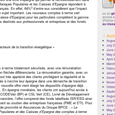
s Banques Populaires et les Caisses d’Epargne répondent à
3
ançais. En effet, 64%
d’entre eux considèrent que l’impact
n sujet important. Les nouveaux comptes à terme vert
ou un
gé
aisse d’Epargne) pour les particuliers complètent la gamme
encore es
(France 
 destinés aux professionnels et entreprises et des livrets
au rése
Arch
Augus
July 
cteurs de la transition énergétique »
June 
May 
April
March
 à terme totalement sécurisés, avec une rémunération
Febru
ion fléchée différenciante. La rémunération garantie, avec un
Janua
ut très apprécié des clients privilégiant la régularité et la
Dece
hés à inscrire leur épargne dans une démarche de transition
Nove
uvelle offre vient élargir les dispositifs d’épargne déjà
Octob
. En épargne monétaire, les clients ont aujourd’hui accès à
Septe
t CODEVair (BP) et CSL Vert (CE), Livret de Développement
Augus
inancière, l’offre comprend des fonds labellisés ISR/ESG ainsi
July 
ipant au soutien des entreprises françaises (PME et ETI). Pour
June 
e de proximité et Assurances du Groupe BPCE :
« Le
May 
opulaires et des Caisses d’Epargne des comptes à terme
April