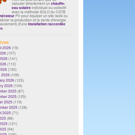
calculer directement un
chauffe-
eau solaire
individuel ou collectif
avec la méthode SOLO du CSTB
nérateur
PV pour équiper un site isolé ou
timer la production et la vente d'énergie
seulement) d'une
installation raccordée
au
.
ives
t 2026
(19)
2026
(107)
2026
(141)
2026
(112)
 2026
(130)
 2026
(109)
ary 2026
(123)
ry 2026
(104)
mber 2025
(87)
mber 2025
(125)
er 2025
(119)
mber 2025
(128)
t 2025
(71)
2025
(86)
2025
(121)
2025
(94)
 2025
(105)