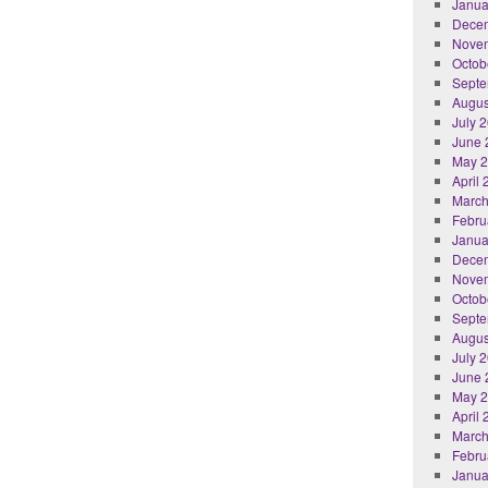
Janua
Dece
Nove
Octob
Septe
Augus
July 
June 
May 
April
March
Febru
Janua
Dece
Nove
Octob
Septe
Augus
July 
June 
May 
April
March
Febru
Janua