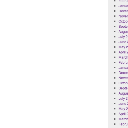
Febru
Janua
Dece
Nove
Octob
Septe
Augus
July 
June 
May 
April
March
Febru
Janua
Dece
Nove
Octob
Septe
Augus
July 
June 
May 
April
March
Febru