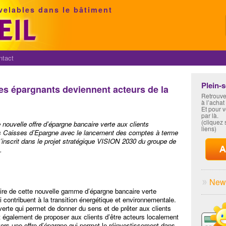
velables dans le bâtiment
ntact
Plein-
les épargnants deviennent acteurs de la
Retrouve
à l’achat
Et pour 
par là.
(cliquez s
ouvelle offre d’épargne bancaire verte aux clients
liens)
es Caisses d’Epargne avec le lancement des comptes à terme
inscrit dans le projet stratégique VISION 2030 du groupe de
.
News
aire de cette nouvelle gamme d’épargne bancaire verte
i contribuent à la transition énergétique et environnementale.
 verte qui permet de donner du sens et de prêter aux clients
st également de proposer aux clients d’être acteurs localement
vers une offre d’épargne qui permet le réinvestissement dans