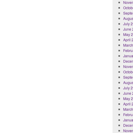
Nove
Octob
Septe
Augus
July 
June 
May 
April
March
Febru
Janua
Dece
Nove
Octob
Septe
Augus
July 
June 
May 
April
March
Febru
Janua
Dece
Nove