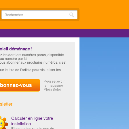
soleil déménage !
z les derniers numéros parus, disponible
 au numéro par ici.
vous abonner aux prochains numéros, c’est
ur le titre de l’article pour visualiser les
letter
Calculer en ligne votre
installation
Rien de plus simple que de