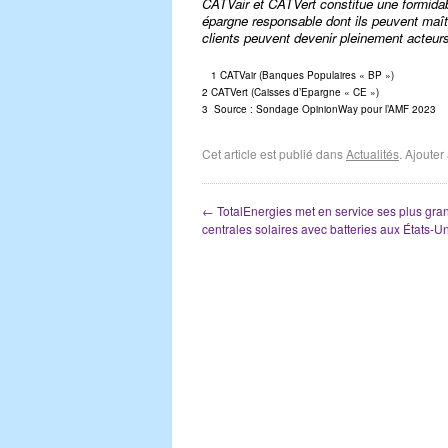
CATVair et CATVert constitue une formidabl
épargne responsable dont ils peuvent maît
clients peuvent devenir pleinement acteurs
1 CATVair (Banques Populaires « BP »)
2 CATVert (Caisses d’Epargne « CE »)
3 Source : Sondage OpinionWay pour l’AMF 2023
Cet article est publié dans
Actualités
. Ajoute
←
TotalEnergies met en service ses plus gra
centrales solaires avec batteries aux États-U