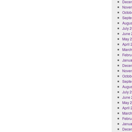
Dece
Nove
Octob
Septe
Augus
July 
June 
May 
April
March
Febru
Janua
Dece
Nove
Octob
Septe
Augus
July 
June 
May 
April
March
Febru
Janua
Dece