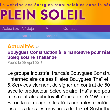
Le webzine des énergies renouvelables dans le bâ
Actualités
N° déjà
A
Contact
parus
propos
Actualités
»
Bouygues Construction à la manœuvre pour réal
Soleq solaire Thaïlande
Publié le 29 April 2013
Le groupe industriel français Bouygues Constru
l’intermédiaire de ses filiales Bouygues Thaï 
& Services viennent de signer un contrat de 50 
avec le producteur Soleq solaire Thaïlande pou
trois centrales photovoltaïques de 10 MW au n
Selon la compagnie, les trois centrales électriq
installés dans les provinces de Tak et Sukhotha