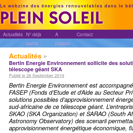
Le webzine des énergies renouvelables dans le bâ
Actualités
N° déjà
A
Contact
parus
propos
Actualités
»
Bertin Energie Environnement sollicite des solut
télescope géant SKA
Publié le 26 September 2019
Bertin Energie Environnement est accompagné p
FASEP (Fonds d’Etude et d’Aide au Secteur Priv
solutions possibles d’approvisionnement énergé
sud-africaine de ce télescope géant. L’entrepri
SKAO (SKA Organization) et SARAO (South Af
Astronomy Observatory) des scenarii permetta
approvisionnement énergétique économique, fi