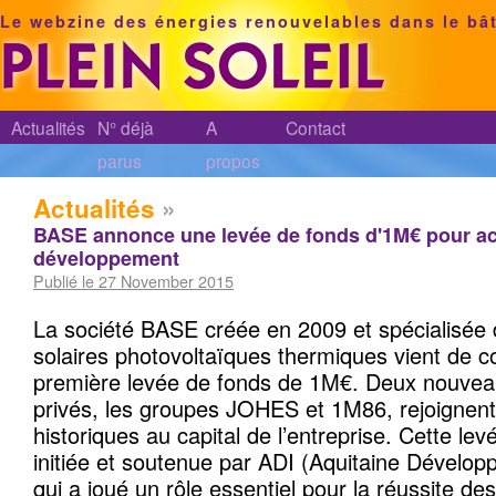
Le webzine des énergies renouvelables dans le bâ
Actualités
N° déjà
A
Contact
parus
propos
Actualités
»
BASE annonce une levée de fonds d'1M€ pour ac
développement
Publié le 27 November 2015
La société BASE créée en 2009 et spécialisée 
solaires photovoltaïques thermiques vient de c
première levée de fonds de 1M€. Deux nouveau
privés, les groupes JOHES et 1M86, rejoignent
historiques au capital de l’entreprise. Cette le
initiée et soutenue par ADI (Aquitaine Dévelop
qui a joué un rôle essentiel pour la réussite d