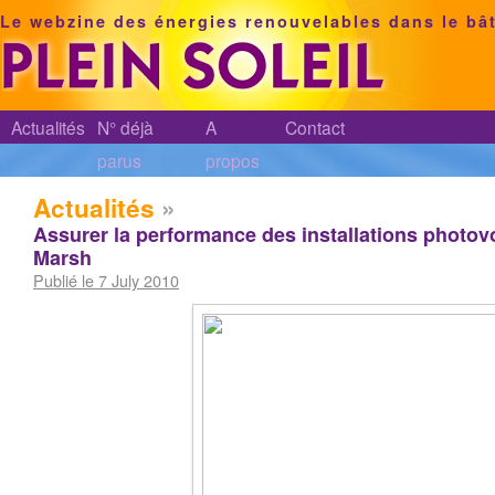
Le webzine des énergies renouvelables dans le bâ
Actualités
N° déjà
A
Contact
parus
propos
Actualités
»
Assurer la performance des installations photovol
Marsh
Publié le 7 July 2010