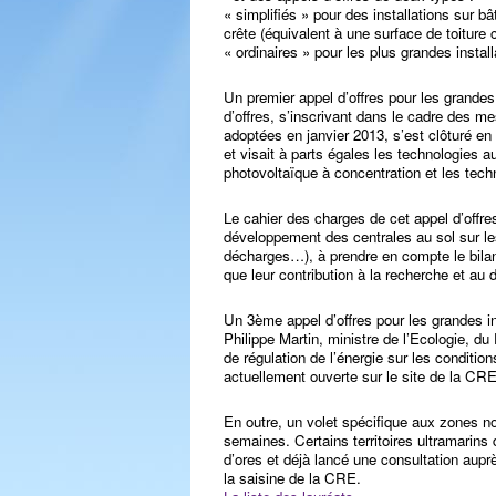
« simplifiés » pour des installations sur 
crête (équivalent à une surface de toitur
« ordinaires » pour les plus grandes insta
Un premier appel d’offres pour les grandes
d’offres, s’inscrivant dans le cadre des me
adoptées en janvier 2013, s’est clôturé e
et visait à parts égales les technologies a
photovoltaïque à concentration et les tech
Le cahier des charges de cet appel d’offres 
développement des centrales au sol sur les
décharges…), à prendre en compte le bilan
que leur contribution à la recherche et au
Un 3ème appel d’offres pour les grandes i
Philippe Martin, ministre de l’Ecologie, d
de régulation de l’énergie sur les conditio
actuellement ouverte sur le site de la CR
En outre, un volet spécifique aux zones n
semaines. Certains territoires ultramarins d
d’ores et déjà lancé une consultation aupr
la saisine de la CRE.