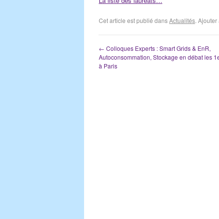
La liste des lauréats…
Cet article est publié dans
Actualités
. Ajoute
←
Colloques Experts : Smart Grids & EnR,
Autoconsommation, Stockage en débat les 1er
à Paris