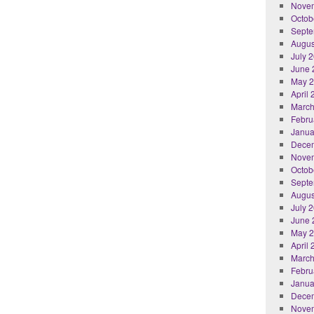
Nove
Octob
Septe
Augus
July 
June 
May 
April
March
Febru
Janua
Dece
Nove
Octob
Septe
Augus
July 
June 
May 
April
March
Febru
Janua
Dece
Nove