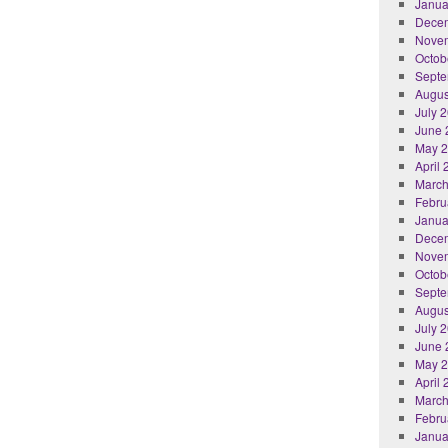
Janua
Dece
Nove
Octob
Septe
Augus
July 
June 
May 
April
March
Febru
Janua
Dece
Nove
Octob
Septe
Augus
July 
June 
May 
April
March
Febru
Janua