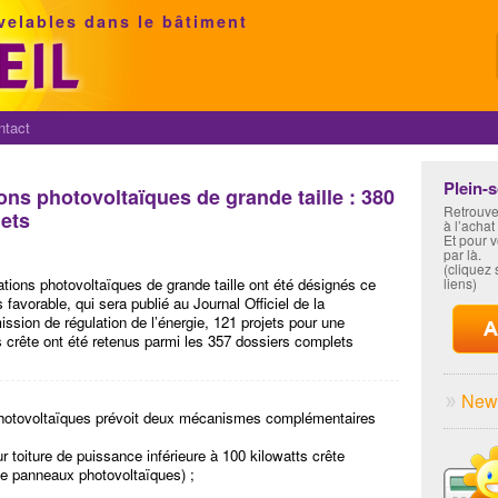
velables dans le bâtiment
ntact
Plein-
ions photovoltaïques de grande taille : 380
Retrouve
ets
à l’achat
Et pour 
par là.
(cliquez s
llations photovoltaïques de grande taille ont été désignés ce
liens)
 favorable, qui sera publié au Journal Officiel de la
sion de régulation de l’énergie, 121 projets pour une
s crête ont été retenus parmi les 357 dossiers complets
News
s photovoltaïques prévoit deux mécanismes complémentaires
sur toiture de puissance inférieure à 100 kilowatts crête
e panneaux photovoltaïques) ;