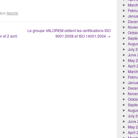
March
Febru
r aux
favoris
.
Janua
Dece
Nove
Le groupe VALOREM obtient les certifications ISO
Octob
 et 2 avril
9001:2008 et ISO 14001:2004
→
Septe
Augus
July 
June 
May 
April
March
Febru
Janua
Dece
Nove
Octob
Septe
Augus
July 
June 
May 
April
March