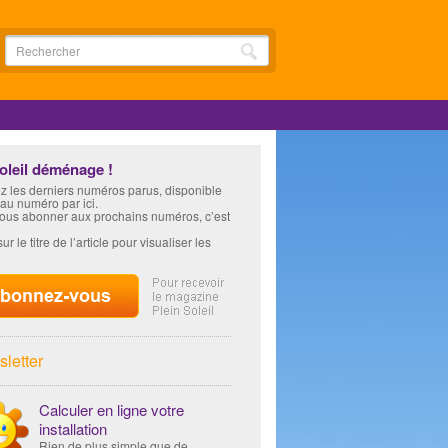
soleil déménage !
z les derniers numéros parus, disponible
 au numéro par ici.
vous abonner aux prochains numéros, c’est
ur le titre de l’article pour visualiser les
letter
Calculer en ligne votre
installation
Rien de plus simple que de