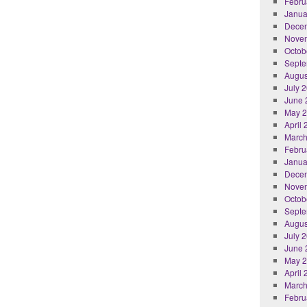
Febru
Janua
Dece
Nove
Octob
Septe
Augus
July 
June 
May 
April
March
Febru
Janua
Dece
Nove
Octob
Septe
Augus
July 
June 
May 
April
March
Febru