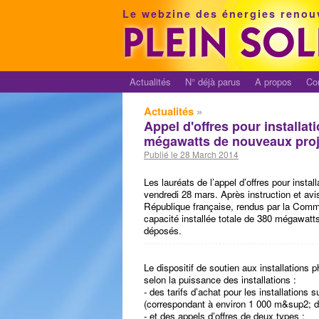
Le webzine des énergies renou
Actualités
N° déjà parus
A propos
Co
Actualités
»
Appel d'offres pour installat
mégawatts de nouveaux proj
Publié le 28 March 2014
Les lauréats de l’appel d’offres pour insta
vendredi 28 mars. Après instruction et avis
République française, rendus par la Commis
capacité installée totale de 380 mégawatt
déposés.
Le dispositif de soutien aux installation
selon la puissance des installations :
- des tarifs d’achat pour les installations 
(correspondant à environ 1 000 m&sup2; d
- et des appels d’offres de deux types :