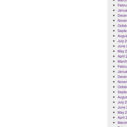
Febru
Janua
Dece
Nove
Octob
Septe
Augus
July 
June 
May 
April
March
Febru
Janua
Dece
Nove
Octob
Septe
Augus
July 
June 
May 
April
March