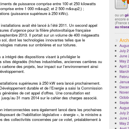
bâtiments de puissance comprise entre 100 et 250 kilowatts
e comprise entre 1 000 m&sup2; et 2 500 m&sup2;) ;
llations (puissance supérieure à 250 kWc).
ou un
gé
encore es
(France 
 installations avait été lancé à l’été 2011. Un second appel
au rése
sures d’urgence pour la filière photovoltaïque française
n septembre 2013. Il portait sur un volume de 400 mégawatts
Arch
u sol, dont les technologies innovantes telles que le
nologies matures sur ombrières et sur toitures.
Augus
July 
June 
a intégré des dispositions visant à privilégier le
May 
 sites dégradés (friches industrielles, anciennes carrières ou
 carbone des projets, leur impact sur l’environnement ainsi
April
 développement.
March
Febru
Janua
nstallations supérieures à 250 kW sera lancé prochainement.
Dece
u Développement durable et de l’Energie a saisi la Commission
Nove
ns générales de cet appel d’offres. Une consultation est
Octob
E jusqu’au 31 mars 2014 sur le cahier des charges associé.
Septe
Augus
on interconnectées sera également lancé dans les prochaines
July 
isposant de l’habilitation législative « énergie », le ministre a
June 
ès des collectivités concernées par ce volet, préalablement à
May 
April