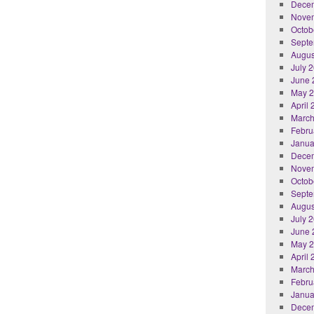
Dece
Nove
Octob
Septe
Augus
July 
June 
May 
April
March
Febru
Janua
Dece
Nove
Octob
Septe
Augus
July 
June 
May 
April
March
Febru
Janua
Dece