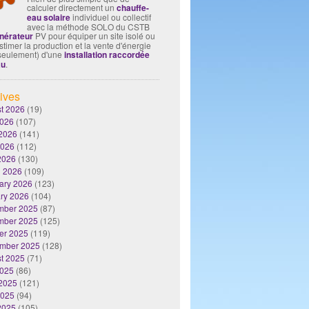
calculer directement un
chauffe-
eau solaire
individuel ou collectif
avec la méthode SOLO du CSTB
nérateur
PV pour équiper un site isolé ou
timer la production et la vente d'énergie
seulement) d'une
installation raccordée
au
.
ives
t 2026
(19)
2026
(107)
2026
(141)
2026
(112)
 2026
(130)
 2026
(109)
ary 2026
(123)
ry 2026
(104)
mber 2025
(87)
mber 2025
(125)
er 2025
(119)
mber 2025
(128)
t 2025
(71)
2025
(86)
2025
(121)
2025
(94)
 2025
(105)