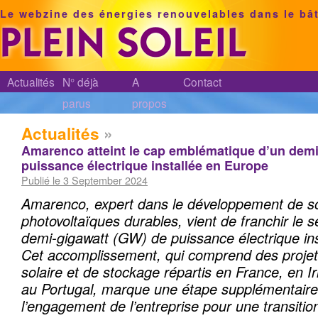
Le webzine des énergies renouvelables dans le bâ
Actualités
N° déjà
A
Contact
parus
propos
Actualités
»
Amarenco atteint le cap emblématique d’un demi
puissance électrique installée en Europe
Publié le 3 September 2024
Amarenco, expert dans le développement de so
photovoltaïques durables, vient de franchir le s
demi-gigawatt (GW) de puissance électrique in
Cet accomplissement, qui comprend des projet
solaire et de stockage répartis en France, en 
au Portugal, marque une étape supplémentaire
l’engagement de l’entreprise pour une transitio