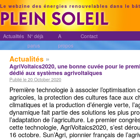
Le webzine des énergies renouvelables dans le bâ
Actualités
N° déjà
A
Contact
parus
propos
Actualités
»
AgriVoltaics2020, une bonne cuvée pour le prem
dédié aux systèmes agrivoltaïques
Publié le 20 October 2020
Première technologie à associer l’optimisation
agricoles, la protection des cultures face aux
climatiques et la production d’énergie verte, l’a
dynamique fait partie des solutions les plus p
l’adaptation de l’agriculture. Le premier congr
cette technologie, AgriVoltaics2020, s’est déro
16 octobre. Sun’Agri, pionnier français de l’agr