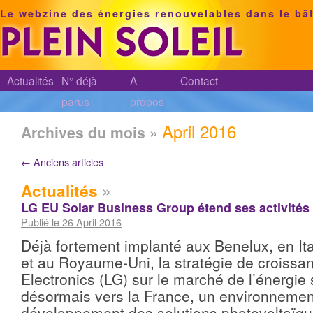
Le webzine des énergies renouvelables dans le bâ
Actualités
N° déjà
A
Contact
parus
propos
April 2016
Archives du mois »
←
Anciens articles
Actualités
»
LG EU Solar Business Group étend ses activités 
Publié le 26 April 2016
Déjà fortement implanté aux Benelux, en It
et au Royaume-Uni, la stratégie de croissa
Electronics (LG) sur le marché de l’énergie s
désormais vers la France, un environnemen
développement des solutions photovoltaïq