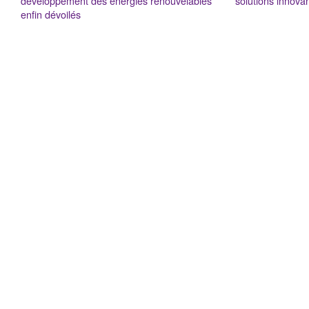
développement des énergies renouvelables
solutions innovan
enfin dévoilés