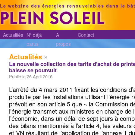
Le webzine des énergies renouvelables dans le bâ
Actualités
N° déjà
A
Contact
parus
propos
Actualités
»
La nouvelle collection des tarifs d'achat de print
baisse se poursuit
Publié le 26 April 2016
L’arrêté du 4 mars 2011 fixant les conditions d’a
produite par les installations utilisant l’énergie r
prévoit en son article 5 que « la Commission d
l’énergie transmet aux ministres en charge de l
l’économie, dans un délai de sept jours à compt
des bilans mentionnés à l’article 4, les valeurs
et VN résultant de l’application de l’annexe 1 d