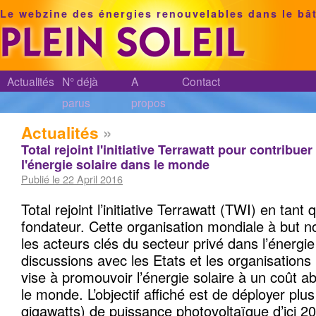
Le webzine des énergies renouvelables dans le bâ
Actualités
N° déjà
A
Contact
parus
propos
Actualités
»
Total rejoint l'initiative Terrawatt pour contribu
l'énergie solaire dans le monde
Publié le 22 April 2016
Total rejoint l’initiative Terrawatt (TWI) en tan
fondateur. Cette organisation mondiale à but no
les acteurs clés du secteur privé dans l’énergie
discussions avec les Etats et les organisations 
vise à promouvoir l’énergie solaire à un coût a
le monde. L’objectif affiché est de déployer plu
gigawatts) de puissance photovoltaïque d’ici 20