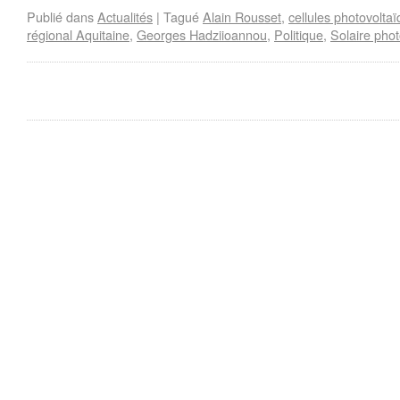
Publié dans
Actualités
|
Tagué
Alain Rousset
,
cellules photovolta
régional Aquitaine
,
Georges Hadziioannou
,
Politique
,
Solaire phot