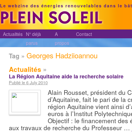
Le webzine des énergies renouvelables dans le bâ
Actualités
N° déjà
A
Contact
parus
propos
Georges Hadziioannou
Tag »
Actualités
»
La Région Aquitaine aide la recherche solaire
Publié le 6 July 2010
Alain Rousset, président du C
d’Aquitaine, fait le pari de la
région Aquitaine vient ainsi 
euros à l’Institut Polytechniq
Objectif : le financement des
aux travaux de recherche du Professeur …