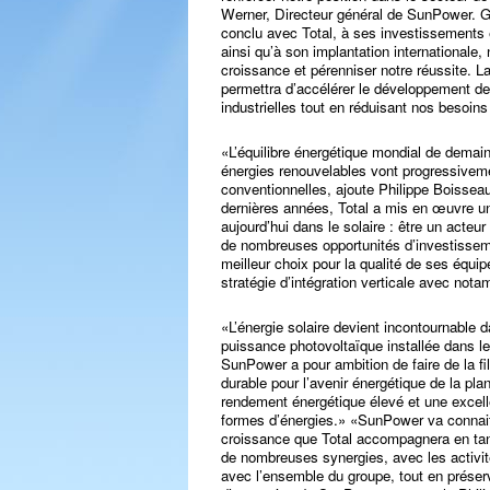
Werner, Directeur général de SunPower. Grâ
conclu avec Total, à ses investissements
ainsi qu’à son implantation internationale
croissance et pérenniser notre réussite. La
permettra d’accélérer le développement de
industrielles tout en réduisant nos besoins
«L’équilibre énergétique mondial de demain 
énergies renouvelables vont progressive
conventionnelles, ajoute Philippe Boissea
dernières années, Total a mis en œuvre un
aujourd’hui dans le solaire : être un acte
de nombreuses opportunités d’investisse
meilleur choix pour la qualité de ses équi
stratégie d’intégration verticale avec not
«L’énergie solaire devient incontournable
puissance photovoltaïque installée dans l
SunPower a pour ambition de faire de la fili
durable pour l’avenir énergétique de la pla
rendement énergétique élevé et une excelle
formes d’énergies.» «SunPower va connait
croissance que Total accompagnera en tan
de nombreuses synergies, avec les activit
avec l’ensemble du groupe, tout en préserv