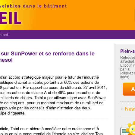
velables dans le bâtiment
ntact
Plein-
 sur SunPower et se renforce dans le
Retrouve
nesol
à l’achat
Et pour 
par là.
(cliquez s
’un accord stratégique majeur pour le futur de l’industrie
liens)
 publique d’achat amicale, portant sur 60% des actions de
$ par action. Par rapport au cours de clôture du 27 avril 2011,
our les actions de classe A et de 49% pour les actions de
illiards de dollars. Total a par ailleurs signé avec SunPower
rée de cinq ans, pour un montant maximum de un milliard de
é approuvée par les conseils d’administration des deux
News
ipe dirigeante.
le, Total nous aidera à accélérer notre croissance et à
 plus en plus concurrentiel de l’énergie solaire, déclare Tom