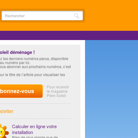
soleil déménage !
z les derniers numéros parus, disponible
 au numéro par ici.
vous abonner aux prochains numéros, c’est
ur le titre de l’article pour visualiser les
letter
Calculer en ligne votre
installation
Rien de plus simple que de