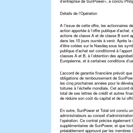
d’entreprise de SunPower», a conclu Phil
Détails de l’Opération
A l’issue de cette offre, les actionnaires
action apportée à l’offre publique d’achat
actions de classe A et de classe B sont ap
dans les 10 jours ouvrés à venir. Après la
d’être cotées sur le Nasdaq sous les sy
publique d’achat est conditionné à l’appor
classes A et B, à l’obtention des approbat
Européenne, et à certaines conditions d’u
L’accord de garantie financière prévoit que 
obligations de remboursement de SunPower 
les cinq prochaines années pour le dévelo
toitures à l’échelle mondiale. Cet accord 
total de ses lettres de crédit et autres f
de réduire son coût du capital et de lui of
En outre, SunPower et Total ont conclu un
administrateurs au conseil d’administratio
l’opération. Ce contrat précise également l
supplémentaires de SunPower, et que tout 
préalablement approuvé par les membres i