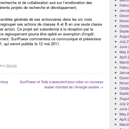
echerche et de collaboration axé sur l’amélioration des
Febru
férents projets de recherche et développement.
Janua
Dece
mblée générale de ses actionnaires dans les six mois
Nove
de regrouper ses actions de classes A et B en une seule classe
Octob
par action. Ce projet est subordonné à la réception par la
Septe
e ce regroupement pourra être opéré en exemption d’impôt.
Augus
upement. SunPower commentera ce communiqué et présentera
July 
1, qui seront publiés le 12 mai 2011.
June 
May 
April
March
r aux
favoris
.
Febru
Janua
Dece
ntury
SunPower et Total s’associent pour créer un nouveau
Nove
leader mondial de l’énergie solaire
→
Octob
Septe
Augus
July 
June 
May 
April
March