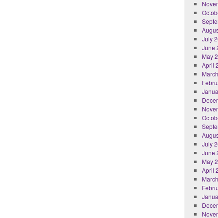
Nove
Octob
Septe
Augus
July 
June 
May 
April
March
Febru
Janua
Dece
Nove
Octob
Septe
Augus
July 
June 
May 
April
March
Febru
Janua
Dece
Nove