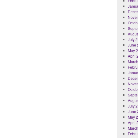
Febru
Janua
Dece
Nove
Octob
Septe
Augus
July 
June 
May 
April
March
Febru
Janua
Dece
Nove
Octob
Septe
Augus
July 
June 
May 
April
March
Febru