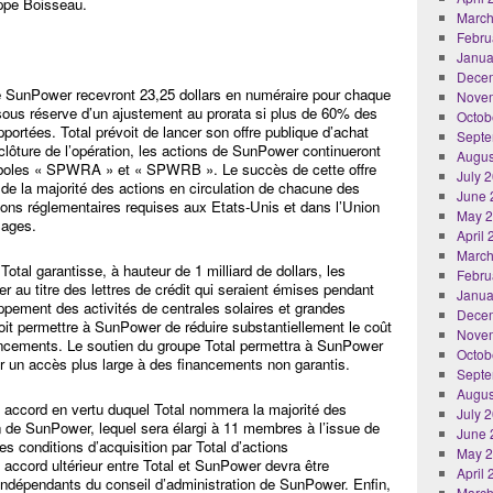
ippe Boisseau.
March
Febru
Janua
Dece
 de SunPower recevront 23,25 dollars en numéraire pour chaque
Nove
, sous réserve d’un ajustement au prorata si plus de 60% des
Octob
portées. Total prévoit de lancer son offre publique d’achat
Septe
 clôture de l’opération, les actions de SunPower continueront
Augus
mboles « SPWRA » et « SPWRB ». Le succès de cette offre
July 
t de la majorité des actions en circulation de chacune des
June 
ions réglementaires requises aux Etats-Unis et dans l’Union
May 
sages.
April
March
Total garantisse, à hauteur de 1 milliard de dollars, les
Febru
au titre des lettres de crédit qui seraient émises pendant
Janua
ppement des activités de centrales solaires et grandes
Dece
doit permettre à SunPower de réduire substantiellement le coût
Nove
inancements. Le soutien du groupe Total permettra à SunPower
Octob
frir un accès plus large à des financements non garantis.
Septe
Augus
 accord en vertu duquel Total nommera la majorité des
July 
n de SunPower, lequel sera élargi à 11 membres à l’issue de
June 
es conditions d’acquisition par Total d’actions
May 
accord ultérieur entre Total et SunPower devra être
April
ndépendants du conseil d’administration de SunPower. Enfin,
March