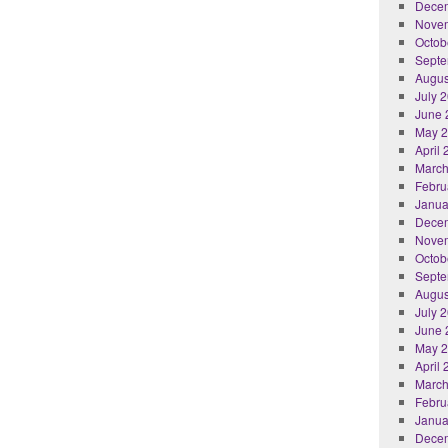
Dece
Nove
Octob
Septe
Augus
July 
June 
May 
April
March
Febru
Janua
Dece
Nove
Octob
Septe
Augus
July 
June 
May 
April
March
Febru
Janua
Dece