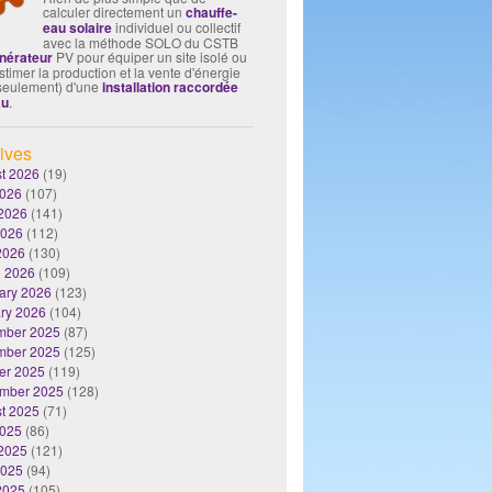
calculer directement un
chauffe-
eau solaire
individuel ou collectif
avec la méthode SOLO du CSTB
nérateur
PV pour équiper un site isolé ou
timer la production et la vente d'énergie
seulement) d'une
installation raccordée
au
.
ives
t 2026
(19)
2026
(107)
2026
(141)
2026
(112)
 2026
(130)
 2026
(109)
ary 2026
(123)
ry 2026
(104)
mber 2025
(87)
mber 2025
(125)
er 2025
(119)
mber 2025
(128)
t 2025
(71)
2025
(86)
2025
(121)
2025
(94)
 2025
(105)