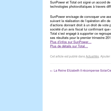
SunPower et Total ont signé un accord de r
technologies photovoltaïques à travers dif
SunPower envisage de convoquer une asse
suivant la réalisation de l’opération afin 
d’actions donnant droit à un droit de vote 
société d’un avis fiscal lui confirmant qu
Total s’est engagé à supporter ce regro
ses résultats pour le premier trimestre 201
Plus d’infos sur SunPower…
Plus de détails sur Total…
Cet article est publié dans
Actualités
. Ajoute
←
La Reine Elizabeth II récompense SolarCe