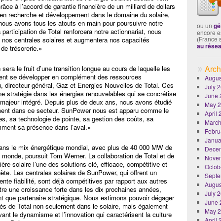
ce à l’accord de garantie financière de un milliard de dollars
 en recherche et développement dans le domaine du solaire,
, nous avons tous les atouts en main pour poursuivre notre
ou un
gé
 participation de Total renforcera notre actionnariat, nous
encore es
(France 
 nos centrales solaires et augmentera nos capacités
au rése
 de trésorerie.»
Arch
sera le fruit d’une transition longue au cours de laquelle les
ment se développer en complément des ressources
Augus
u, directeur général, Gaz et Energies Nouvelles de Total. Ces
July 
e stratégie dans les énergies renouvelables qui se concrétise
June 
ur majeur intégré. Depuis plus de deux ans, nous avons étudié
May 
ment dans ce secteur. SunPower nous est apparu comme le
April
pes, sa technologie de pointe, sa gestion des coûts, sa
March
amment sa présence dans l’aval.»
Febru
Janua
 dans le mix énergétique mondial, avec plus de 40 000 MW de
Dece
e monde, poursuit Tom Werner. La collaboration de Total et de
Nove
ère solaire l’une des solutions clé, efficace, compétitive et
Octob
nète. Les centrales solaires de SunPower, qui offrent un
Septe
nte fiabilité, sont déjà compétitives par rapport aux autres
Augus
re une croissance forte dans les dix prochaines années,
July 
t que partenaire stratégique. Nous estimons pouvoir dégager
June 
és de Total non seulement dans le solaire, mais également
May 
ant le dynamisme et l’innovation qui caractérisent la culture
April