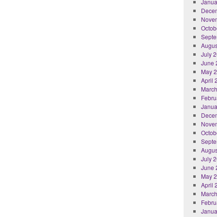
Janua
Dece
Nove
Octob
Septe
Augus
July 
June 
May 
April
March
Febru
Janua
Dece
Nove
Octob
Septe
Augus
July 
June 
May 
April
March
Febru
Janua