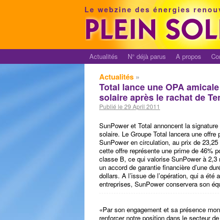
Le webzine des énergies renou
Actualités
N° déjà parus
A propos
Co
Actualités
»
Total lance une OPA amicale
solaire après le rachat de Te
Publié le 29 April 2011
SunPower et Total annoncent la signature d
solaire. Le Groupe Total lancera une offre
SunPower en circulation, au prix de 23,25 
cette offre représente une prime de 46% p
classe B, ce qui valorise SunPower à 2,3 m
un accord de garantie financière d’une du
dollars. A l’issue de l’opération, qui a ét
entreprises, SunPower conservera son équ
«Par son engagement et sa présence mondia
renforcer notre position dans le secteur de