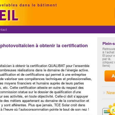
velables dans le bâtiment
ntact
Plein-
photovoltaïcien à obtenir la certification
Retrouve
à l’achat
Et pour 
par là.
(cliquez s
ltaïcien à obtenir la certification QUALIBAT pour l’ensemble
liens)
ombreuses réalisations dans le domaine de l’énergie active.
ualification et de certifications qui permet à une entreprise
de valoriser ses compétences techniques et professionnelles,
e ses moyens financiers et humains auprès de leurs parties
s, etc. Cette certification atteste en outre du respect des
ommission statue sur le dossier de qualification d’une
News
ur ses activités, en toute objectivité. Celle-ci doit s’appuyer
ste des métiers appartenant au domaine de la construction et
i y sont afférentes. Plus que jamais, TCE Solar croit dans
, à l’heure où l’autoconsommation pointe le bout de son nez !