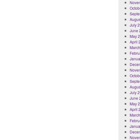
Nove
Octob
Septe
Augus
July 
June 
May 
April
March
Febru
Janua
Dece
Nove
Octob
Septe
Augus
July 
June 
May 
April
March
Febru
Janua
Dece
Nove