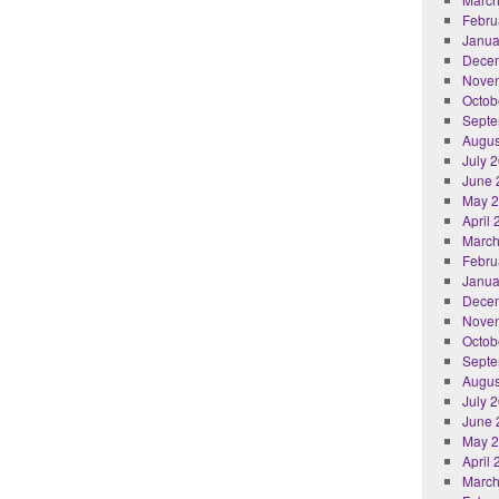
Febru
Janua
Dece
Nove
Octob
Septe
Augus
July 
June 
May 
April
March
Febru
Janua
Dece
Nove
Octob
Septe
Augus
July 
June 
May 
April
March