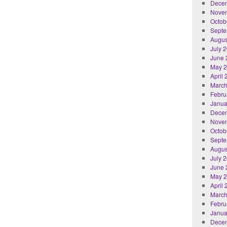
Dece
Nove
Octob
Septe
Augus
July 
June 
May 
April
March
Febru
Janua
Dece
Nove
Octob
Septe
Augus
July 
June 
May 
April
March
Febru
Janua
Dece