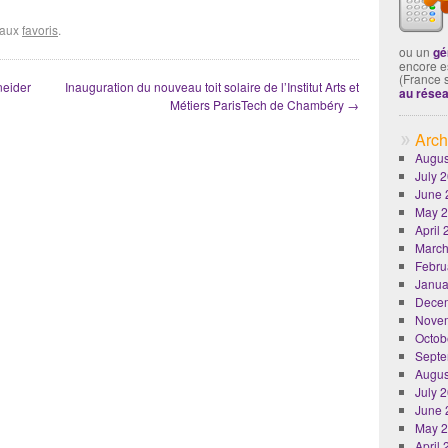
r aux
favoris
.
ou un
gé
encore es
(France 
neider
Inauguration du nouveau toit solaire de l’Institut Arts et
au rése
Métiers ParisTech de Chambéry
→
Arch
Augus
July 
June 
May 
April
March
Febru
Janua
Dece
Nove
Octob
Septe
Augus
July 
June 
May 
April