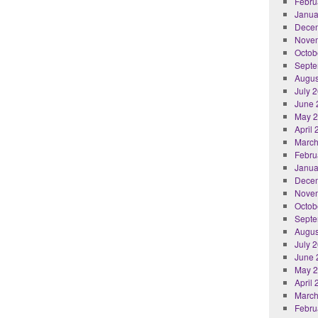
Febru
Janua
Dece
Nove
Octob
Septe
Augus
July 
June 
May 
April
March
Febru
Janua
Dece
Nove
Octob
Septe
Augus
July 
June 
May 
April
March
Febru