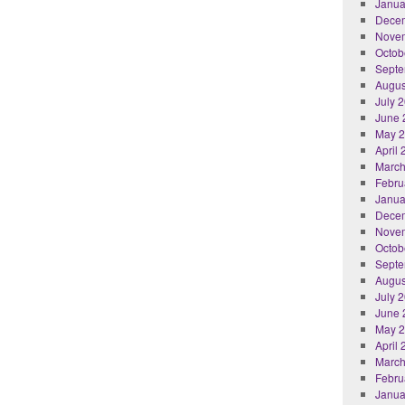
Janua
Dece
Nove
Octob
Septe
Augus
July 
June 
May 
April
March
Febru
Janua
Dece
Nove
Octob
Septe
Augus
July 
June 
May 
April
March
Febru
Janua