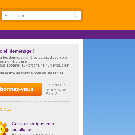
soleil déménage !
z les derniers numéros parus, disponible
 au numéro par ici.
vous abonner aux prochains numéros, c’est
ur le titre de l’article pour visualiser les
letter
Calculer en ligne votre
installation
Rien de plus simple que de