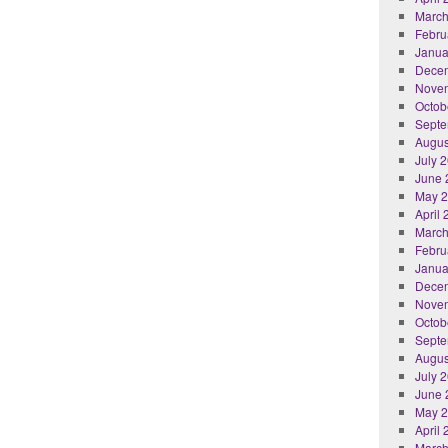
March
Febru
Janua
Dece
Nove
Octob
Septe
Augus
July 
June 
May 
April
March
Febru
Janua
Dece
Nove
Octob
Septe
Augus
July 
June 
May 
April
March