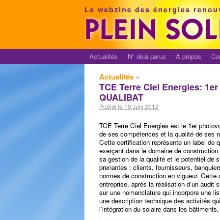
Le webzine des énergies renou
Actualités
N° déjà parus
A propos
Co
Actualités
»
TCE Terre Ciel Energies: 1er 
QUALIBAT
Publié le 10 July 2012
TCE Terre Ciel Energies est le 1er photovo
de ses compétences et la qualité de ses n
Cette certification représente un label de q
exerçant dans le domaine de construction 
sa gestion de la qualité et le potentiel d
prenantes : clients, fournisseurs, banquier
normes de construction en vigueur. Cette c
entreprise, après la réalisation d’un audit s
sur une nomenclature qui incorpore une li
une description technique des activités qu
l’intégration du solaire dans les bâtiments