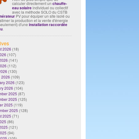
calculer directement un
chauffe-
eau solaire
individuel ou collectif
avec la méthode SOLO du CSTB
nérateur
PV pour équiper un site isolé ou
timer la production et la vente d'énergie
seulement) d'une
installation raccordée
au
.
ives
t 2026
(18)
2026
(107)
2026
(141)
2026
(112)
 2026
(130)
 2026
(109)
ary 2026
(123)
ry 2026
(104)
mber 2025
(87)
mber 2025
(125)
er 2025
(119)
mber 2025
(128)
t 2025
(71)
2025
(86)
2025
(121)
2025
(94)
 2025
(105)