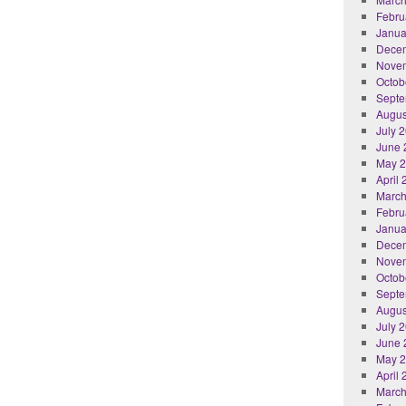
Febru
Janua
Dece
Nove
Octob
Septe
Augus
July 
June 
May 
April
March
Febru
Janua
Dece
Nove
Octob
Septe
Augus
July 
June 
May 
April
March