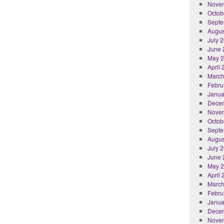
Nove
Octob
Septe
Augus
July 
June 
May 
April
March
Febru
Janua
Dece
Nove
Octob
Septe
Augus
July 
June 
May 
April
March
Febru
Janua
Dece
Nove