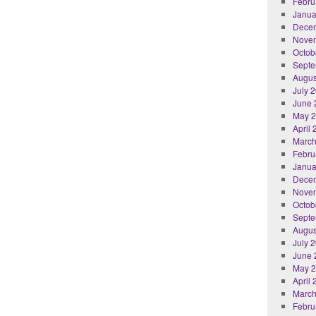
Febru
Janua
Dece
Nove
Octob
Septe
Augus
July 
June 
May 
April
March
Febru
Janua
Dece
Nove
Octob
Septe
Augus
July 
June 
May 
April
March
Febru