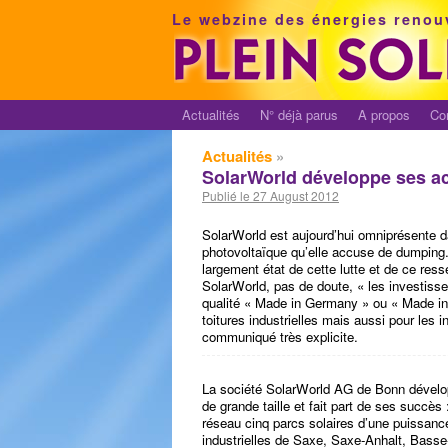
Le webzine des énergies renou
Actualités
N° déjà parus
A propos
Co
Actualités
»
SolarWorld développe ses ac
Publié le 27 August 2012
SolarWorld est aujourd’hui omniprésente da
photovoltaïque qu’elle accuse de dumping
largement état de cette lutte et de ce res
SolarWorld, pas de doute, « les investisseu
qualité « Made in Germany » ou « Made in
toitures industrielles mais aussi pour les 
communiqué très explicite.
La société SolarWorld AG de Bonn développ
de grande taille et fait part de ses succès
réseau cinq parcs solaires d’une puissanc
industrielles de Saxe, Saxe-Anhalt, Bas