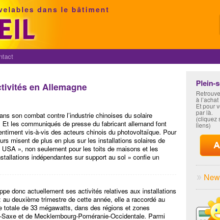
velables dans le bâtiment
ntact
Plein-
tivités en Allemagne
Retrouve
à l’achat
Et pour 
par là.
ns son combat contre l’industrie chinoises du solaire
(cliquez s
. Et les communiqués de presse du fabricant allemand font
liens)
sentiment vis-à-vis des acteurs chinois du photovoltaïque. Pour
rs misent de plus en plus sur les installations solaires de
 USA », non seulement pour les toits de maisons et les
installations indépendantes sur support au sol » confie un
News
e donc actuellement ses activités relatives aux installations
 : au deuxième trimestre de cette année, elle a raccordé au
e totale de 33 mégawatts, dans des régions et zones
se-Saxe et de Mecklembourg-Poméranie-Occidentale. Parmi