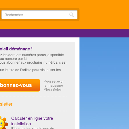
soleil déménage !
z les derniers numéros parus, disponible
 au numéro par ici.
vous abonner aux prochains numéros, c’est
ur le titre de l’article pour visualiser les
letter
Calculer en ligne votre
installation
Rien de plus simple que de