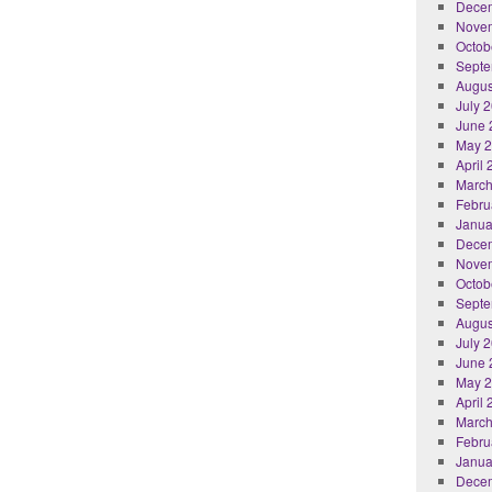
Dece
Nove
Octob
Septe
Augus
July 
June 
May 
April
March
Febru
Janua
Dece
Nove
Octob
Septe
Augus
July 
June 
May 
April
March
Febru
Janua
Dece