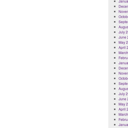
Janua
Dece
Nove
Octob
Septe
Augus
July 
June 
May 
April
March
Febru
Janua
Dece
Nove
Octob
Septe
Augus
July 
June 
May 
April
March
Febru
Janua