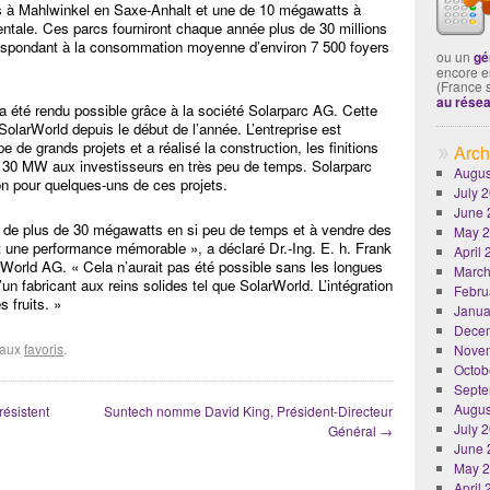
ts à Mahlwinkel en Saxe-Anhalt et une de 10 mégawatts à
ale. Ces parcs fourniront chaque année plus de 30 millions
rrespondant à la consommation moyenne d’environ 7 500 foyers
ou un
gé
encore es
(France 
au rése
a été rendu possible grâce à la société Solarparc AG. Cette
SolarWorld depuis le début de l’année. L’entreprise est
de grands projets et a réalisé la construction, les finitions
Arch
de 30 MW aux investisseurs en très peu de temps. Solarparc
Augus
ion pour quelques-uns de ces projets.
July 
June 
e de plus de 30 mégawatts en si peu de temps et à vendre des
May 
st une performance mémorable », a déclaré Dr.-Ing. E. h. Frank
April
rWorld AG. « Cela n’aurait pas été possible sans les longues
March
n fabricant aux reins solides tel que SolarWorld. L’intégration
Febru
s fruits. »
Janua
Dece
r aux
favoris
.
Nove
Octob
Septe
Augus
résistent
Suntech nomme David King, Président-Directeur
July 
Général
→
June 
May 
April