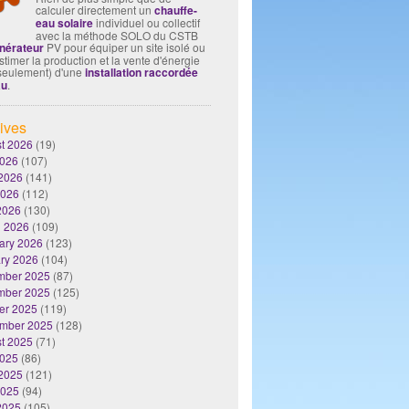
calculer directement un
chauffe-
eau solaire
individuel ou collectif
avec la méthode SOLO du CSTB
nérateur
PV pour équiper un site isolé ou
timer la production et la vente d'énergie
seulement) d'une
installation raccordée
au
.
ives
t 2026
(19)
2026
(107)
2026
(141)
2026
(112)
 2026
(130)
 2026
(109)
ary 2026
(123)
ry 2026
(104)
mber 2025
(87)
mber 2025
(125)
er 2025
(119)
mber 2025
(128)
t 2025
(71)
2025
(86)
2025
(121)
2025
(94)
 2025
(105)