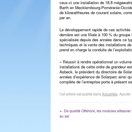
ceux-ci une installation de 18,8 mégawat
Barth en Mecklembourg-Poméranie-Occident
de kilowattheures de courant solaire, co
par an.
Le développement rapide de ces activités 
dernière est une filiale à 100 % du groupe 
spécialisée depuis des années dans ce type 
techniques et la vente des installations 
prend en charge la conduite de l’exploitat
« Réussir à rendre opérationnel un volum
installations de cette ordre de grandeur e
Asbeck, le président du directoire de Sola
années d’expérience de Solarparc ainsi qu’u
complète de l’entreprise porte à présent se
Cet article est publié dans
Actualités
. Ajoute
←
De qualité Offshore, les modules alfasolar 
au sel