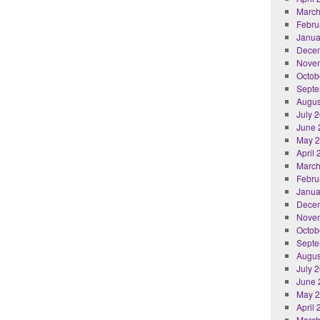
March
Febru
Janua
Dece
Nove
Octob
Septe
Augus
July 
June 
May 
April
March
Febru
Janua
Dece
Nove
Octob
Septe
Augus
July 
June 
May 
April
March