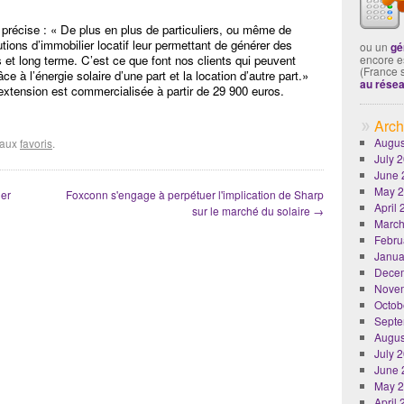
précise : « De plus en plus de particuliers, ou même de
tions d’immobilier locatif leur permettant de générer des
ou un
gé
et long terme. C’est ce que font nos clients qui peuvent
encore es
(France 
e à l’énergie solaire d’une part et la location d’autre part.»
au rése
xtension est commercialisée à partir de 29 900 euros.
Arch
Augus
r aux
favoris
.
July 
June 
May 
ier
Foxconn s'engage à perpétuer l'implication de Sharp
April
sur le marché du solaire
→
March
Febru
Janua
Dece
Nove
Octob
Septe
Augus
July 
June 
May 
April