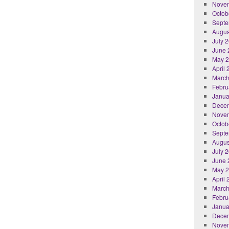
Nove
Octob
Septe
Augus
July 
June 
May 
April
March
Febru
Janua
Dece
Nove
Octob
Septe
Augus
July 
June 
May 
April
March
Febru
Janua
Dece
Nove