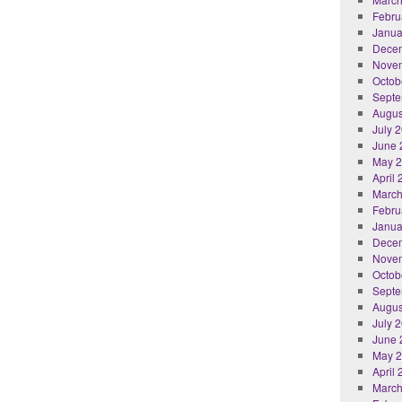
Febru
Janua
Dece
Nove
Octob
Septe
Augus
July 
June 
May 
April
March
Febru
Janua
Dece
Nove
Octob
Septe
Augus
July 
June 
May 
April
March