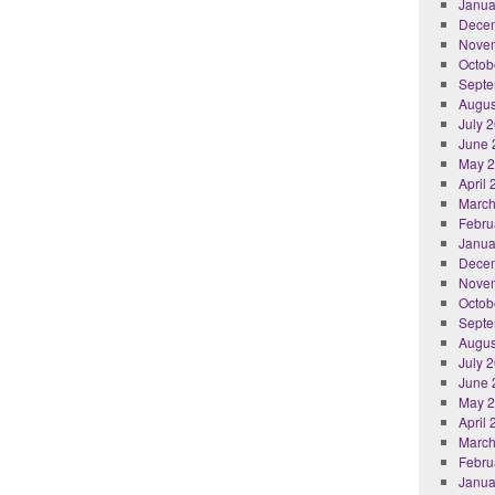
Janua
Dece
Nove
Octob
Septe
Augus
July 
June 
May 
April
March
Febru
Janua
Dece
Nove
Octob
Septe
Augus
July 
June 
May 
April
March
Febru
Janua