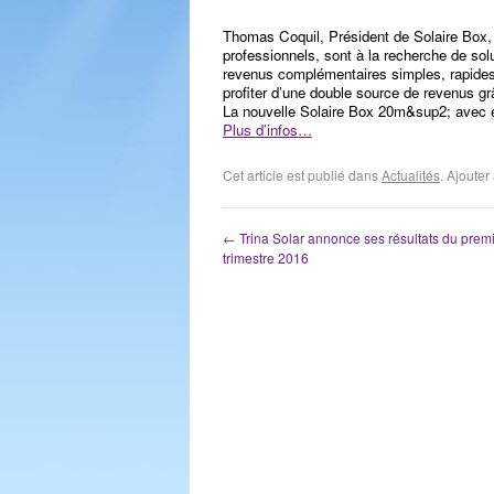
Thomas Coquil, Président de Solaire Box, 
professionnels, sont à la recherche de solu
revenus complémentaires simples, rapides 
profiter d’une double source de revenus grâc
La nouvelle Solaire Box 20m&sup2; avec e
Plus d’infos…
Cet article est publié dans
Actualités
. Ajoute
←
Trina Solar annonce ses résultats du prem
trimestre 2016