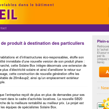
velables dans le bâtiment
ntact
Plein-
e produit à destination des particuliers
Retrouve
à l’achat
Et pour 
par là.
habitations et d’infrastructures éco-responsables, étoffe son
(cliquez s
ilité immédiate d’une nouvelle version de son produit phare :
liens)
marché, cette Solaire Box intègre désormais une extension de
 plus d’électricité solaire et ainsi d’améliorer le retour sur
sage, cette construction de nouvelle génération offre les
bitable de 20m&sup2; ainsi qu’un emplacement extérieur
ple.
News
que l’entreprise reçoit de plus en plus de demandes pour ses
ment dans le cadre d’activités locatives. La nouvelle SB20
che de la meilleure rentabilité au meilleur prix. Le projet est
ar les équipes de spécialistes Solaire Box.