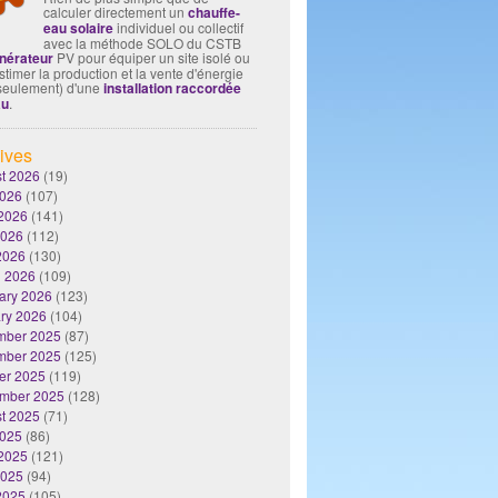
calculer directement un
chauffe-
eau solaire
individuel ou collectif
avec la méthode SOLO du CSTB
nérateur
PV pour équiper un site isolé ou
timer la production et la vente d'énergie
seulement) d'une
installation raccordée
au
.
ives
t 2026
(19)
2026
(107)
2026
(141)
2026
(112)
 2026
(130)
 2026
(109)
ary 2026
(123)
ry 2026
(104)
mber 2025
(87)
mber 2025
(125)
er 2025
(119)
mber 2025
(128)
t 2025
(71)
2025
(86)
2025
(121)
2025
(94)
 2025
(105)