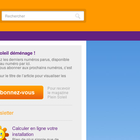
soleil déménage !
z les derniers numéros parus, disponible
 au numéro par ici.
vous abonner aux prochains numéros, c’est
ur le titre de l’article pour visualiser les
letter
Calculer en ligne votre
installation
Rien de plus simple que de