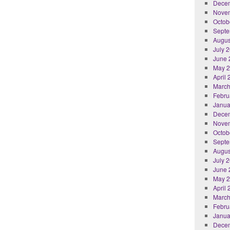
Dece
Nove
Octob
Septe
Augus
July 
June 
May 
April
March
Febru
Janua
Dece
Nove
Octob
Septe
Augus
July 
June 
May 
April
March
Febru
Janua
Dece