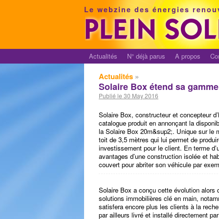
Le webzine des énergies renou
Actualités
N° déjà parus
A propos
Co
Actualités
»
Solaire Box étend sa gamme d
Publié le 30 May 2016
Solaire Box, constructeur et concepteur d’
catalogue produit en annonçant la disponib
la Solaire Box 20m&sup2;. Unique sur le 
toit de 3,5 mètres qui lui permet de produire
investissement pour le client. En terme d’u
avantages d’une construction isolée et ha
couvert pour abriter son véhicule par exem
Solaire Box a conçu cette évolution alors 
solutions immobilières clé en main, notam
satisfera encore plus les clients à la recher
par ailleurs livré et installé directement p