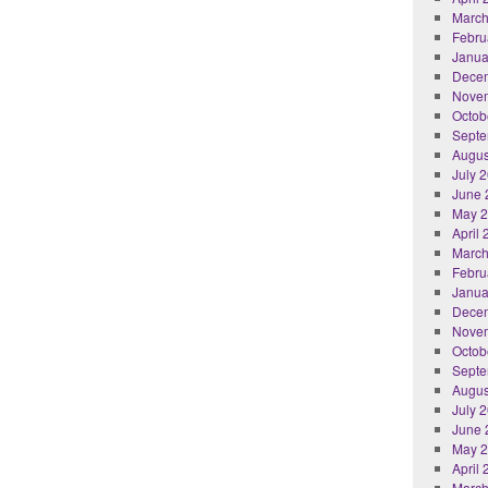
March
Febru
Janua
Dece
Nove
Octob
Septe
Augus
July 
June 
May 
April
March
Febru
Janua
Dece
Nove
Octob
Septe
Augus
July 
June 
May 
April
March