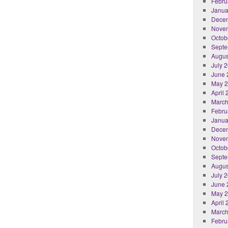
Febru
Janua
Dece
Nove
Octob
Septe
Augus
July 
June 
May 
April
March
Febru
Janua
Dece
Nove
Octob
Septe
Augus
July 
June 
May 
April
March
Febru