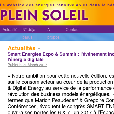
Le webzine des énergies renouvelables dans le bâ
Actualités
N° déjà
A
Contact
parus
propos
Actualités
»
Smart Energies Expo & Summit : l'événement in
l'énergie digitale
Publié le 21 March 2017
« Notre ambition pour cette nouvelle édition, es
sur le consom’acteur au cœur de la production 
& Digital Energy au service de la performance
révolution des business models énergétiques. 
termes que Marion Peaudecerf & Grégoire Cor
Conférences, évoquent le congrès SMART EN
ouvrira ses portes les 6 & 7 juin 2017 à l’Esp