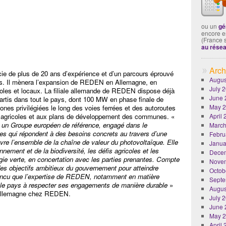
ou un
gé
encore es
(France 
au rése
Arch
cie de plus de 20 ans d’expérience et d’un parcours éprouvé
Augus
es. Il mènera l’expansion de REDEN en Allemagne, en
July 
oles et locaux. La filiale allemande de REDEN dispose déjà
June 
partis dans tout le pays, dont 100 MW en phase finale de
May 
nes privilégiées le long des voies ferrées et des autoroutes
s agricoles et aux plans de développement des communes. «
April
 un Groupe européen de référence, engagé dans le
March
es qui répondent à des besoins concrets au travers d’une
Febru
uvre l’ensemble de la chaîne de valeur du photovoltaïque. Elle
Janua
nnement et de la biodiversité, les défis agricoles et les
Dece
gie verte, en concertation avec les parties prenantes. Compte
Nove
des objectifs ambitieux du gouvernement pour atteindre
Octob
aincu que l’expertise de REDEN, notamment en matière
Septe
r le pays à respecter ses engagements de manière durable
»
Augus
 Allemagne chez REDEN.
July 
June 
May 
April