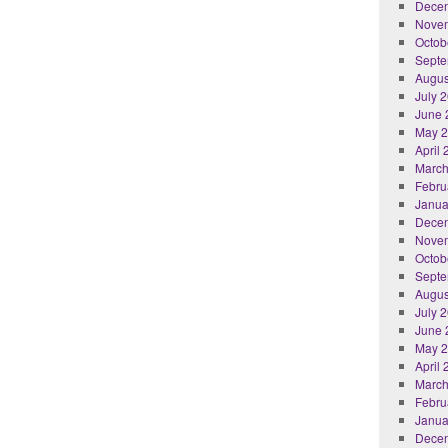
Dece
Nove
Octob
Septe
Augus
July 
June 
May 
April
March
Febru
Janua
Dece
Nove
Octob
Septe
Augus
July 
June 
May 
April
March
Febru
Janua
Dece