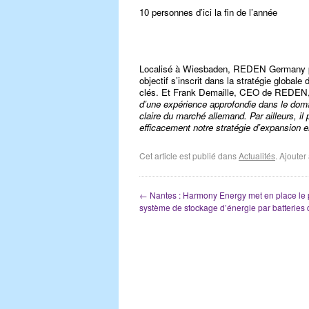
10 personnes d’ici la fin de l’année
Localisé à Wiesbaden, REDEN Germany prév
objectif s’inscrit dans la stratégie globa
clés. Et Frank Demaille, CEO de REDEN,
d’une expérience approfondie dans le doma
claire du marché allemand. Par ailleurs, il
efficacement notre stratégie d’expansion 
Cet article est publié dans
Actualités
. Ajoute
←
Nantes : Harmony Energy met en place le 
système de stockage d’énergie par batteries