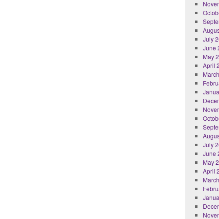
Nove
Octob
Septe
Augus
July 
June 
May 
April
March
Febru
Janua
Dece
Nove
Octob
Septe
Augus
July 
June 
May 
April
March
Febru
Janua
Dece
Nove