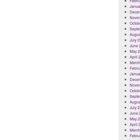
Febru
Janua
Dece
Nove
Octob
Septe
Augus
July 
June 
May 
April
March
Febru
Janua
Dece
Nove
Octob
Septe
Augus
July 
June 
May 
April
March
Febru