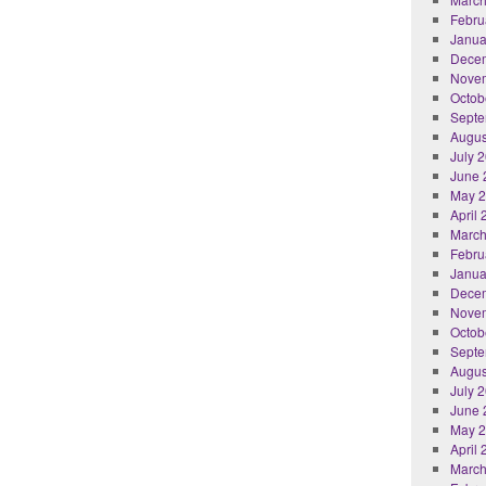
Febru
Janua
Dece
Nove
Octob
Septe
Augus
July 
June 
May 
April
March
Febru
Janua
Dece
Nove
Octob
Septe
Augus
July 
June 
May 
April
March