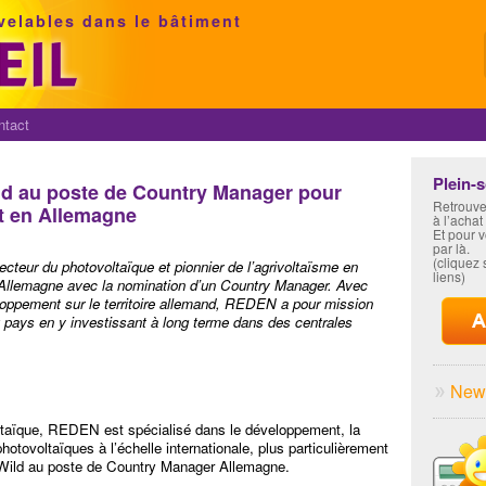
velables dans le bâtiment
ntact
Plein-
d au poste de Country Manager pour
Retrouve
t en Allemagne
à l’achat
Et pour 
par là.
(cliquez s
ecteur du photovoltaïque et pionnier de l’agrivoltaïsme en
liens)
llemagne avec la nomination d’un Country Manager.
Avec
oppement sur le territoire allemand, REDEN a pour mission
du pays en y investissant à long terme dans des centrales
News
ltaïque, REDEN est spécialisé dans le développement, la
photovoltaïques à l’échelle internationale, plus particulièrement
 Wild au poste de Country Manager Allemagne.