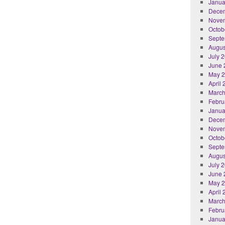
Janua
Dece
Nove
Octob
Septe
Augus
July 
June 
May 
April
March
Febru
Janua
Dece
Nove
Octob
Septe
Augus
July 
June 
May 
April
March
Febru
Janua