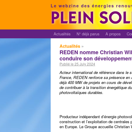
Le webzine des énergies renou
Actualités
N° déjà parus
A propos
Co
Actualités
»
REDEN nomme Christian Wil
conduire son développemen
Publié le 25 July 2024
Acteur international de référence dans le s
France, REDEN renforce sa présence en A
déjà 400 MW de projets en cours de dével
de contribuer à la transition énergétique 
photovoltaïques durables.
Producteur indépendant d’énergie photovo
construction et l’exploitation de centrales 
en Europe. Le Groupe accueille Christian