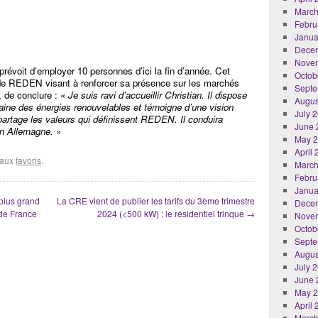
March
Febru
Janua
Dece
Nove
oit d’employer 10 personnes d’ici la fin d’année. Cet
Octob
le de REDEN visant à renforcer sa présence sur les marchés
Septe
 de conclure : «
Je suis ravi d’accueillir Christian. Il dispose
Augus
ine des énergies renouvelables et témoigne d’une vision
July 
 partage les valeurs qui définissent REDEN. Il conduira
June 
en Allemagne.
»
May 
April
r aux
favoris
.
March
Febru
Janua
plus grand
La CRE vient de publier les tarifs du 3ème trimestre
Dece
 de France
2024 (<500 kW) : le résidentiel trinque
→
Nove
Octob
Septe
Augus
July 
June 
May 
April
March